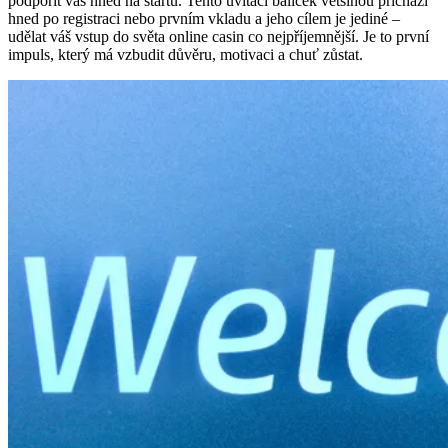
podpořit vás hned na startu. Tento uvítací balíček většinou přichází
hned po registraci nebo prvním vkladu a jeho cílem je jediné –
udělat váš vstup do světa online casin co nejpříjemnější. Je to první
impuls, který má vzbudit důvěru, motivaci a chuť zůstat.