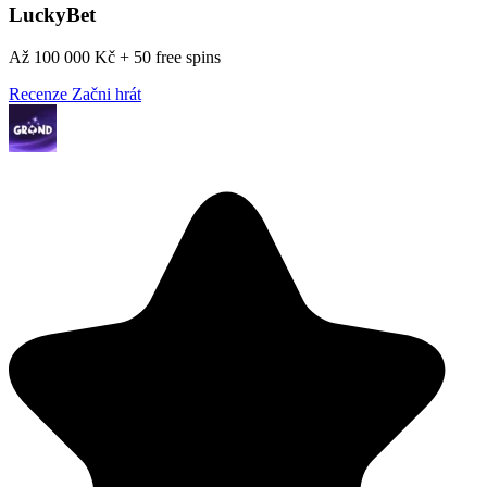
LuckyBet
Až 100 000 Kč + 50 free spins
Recenze
Začni hrát