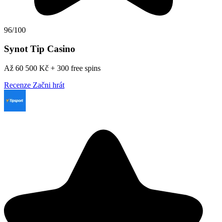
96/100
Synot Tip Casino
Až 60 500 Kč + 300 free spins
Recenze
Začni hrát