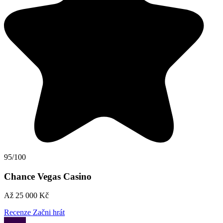
95/100
Chance Vegas Casino
Až 25 000 Kč
Recenze
Začni hrát