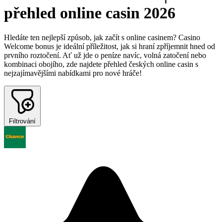
přehled online casin 2026
Hledáte ten nejlepší způsob, jak začít s online casinem? Casino
Welcome bonus je ideální příležitost, jak si hraní zpříjemnit hned od
prvního roztočení. Ať už jde o peníze navíc, volná zatočení nebo
kombinaci obojího, zde najdete přehled českých online casin s
nejzajímavějšími nabídkami pro nové hráče!
Filtrování