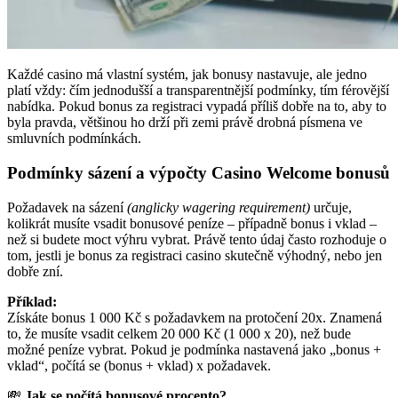
Každé casino má vlastní systém, jak bonusy nastavuje, ale jedno
platí vždy: čím jednodušší a transparentnější podmínky, tím férovější
nabídka. Pokud bonus za registraci vypadá příliš dobře na to, aby to
byla pravda, většinou ho drží při zemi právě drobná písmena ve
smluvních podmínkách.
Podmínky sázení a výpočty Casino Welcome bonusů
Požadavek na sázení
(anglicky wagering requirement)
určuje,
kolikrát musíte vsadit bonusové peníze – případně bonus i vklad –
než si budete moct výhru vybrat. Právě tento údaj často rozhoduje o
tom, jestli je bonus za registraci casino skutečně výhodný, nebo jen
dobře zní.
Příklad:
Získáte bonus 1 000 Kč s požadavkem na protočení 20x. Znamená
to, že musíte vsadit celkem 20 000 Kč (1 000 x 20), než bude
možné peníze vybrat. Pokud je podmínka nastavená jako „bonus +
vklad“, počítá se (bonus + vklad) x požadavek.
💸
Jak se počítá bonusové procento?