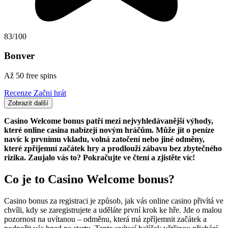
83/100
Bonver
Až 50 free spins
Recenze
Začni hrát
Zobrazit další
Casino Welcome bonus patří mezi nejvyhledávanější výhody,
které online casina nabízejí novým hráčům. Může jít o peníze
navíc k prvnímu vkladu, volná zatočení nebo jiné odměny,
které zpříjemní začátek hry a prodlouží zábavu bez zbytečného
rizika. Zaujalo vás to? Pokračujte ve čtení a zjistěte víc!
Co je to Casino Welcome bonus?
Casino bonus za registraci je způsob, jak vás online casino přivítá ve
chvíli, kdy se zaregistrujete a uděláte první krok ke hře. Jde o malou
pozornost na uvítanou – odměnu, která má zpříjemnit začátek a