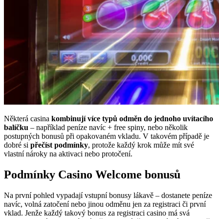
Některá casina
kombinují více typů odměn do jednoho uvítacího
balíčku
– například peníze navíc + free spiny, nebo několik
postupných bonusů při opakovaném vkladu. V takovém případě je
dobré si
přečíst podmínky
, protože každý krok může mít své
vlastní nároky na aktivaci nebo protočení.
Podmínky Casino Welcome bonusů
Na první pohled vypadají vstupní bonusy lákavě – dostanete peníze
navíc, volná zatočení nebo jinou odměnu jen za registraci či první
vklad. Jenže každý takový bonus za registraci casino má svá