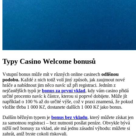
Typy Casino Welcome bonusů
Vstupní bonus může mít v různých online casinech
odlišnou
podobu.
Každé z nich totiž volí jiný způsob, jak zaujmout nové
hráče a nabídnout jim něco navíc už při registraci. Jedním z
nejčastějších typů je
bonus za první vklad
, kdy vám casino přidá
určité procento navíc k částce, kterou si poprvé dobijete. Může jít
například o 100 % až do určité výše, což v praxi znamená, že pokud
vložíte třeba 1 000 Kč, dostanete dalších 1 000 Kč jako bonus.
Dalším běžným typem je
bonus bez vkladu
, který můžete získat jen
za samotnou registraci – bez nutnosti posílat peníze. Obvykle bývá
nižší než bonusy za vklad, ale má jednu zásadní výhodu: můžete si
zahrát, aniž byste cokoli riskovali.