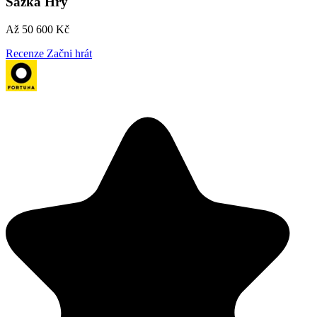
Sazka Hry
Až 50 600 Kč
Recenze
Začni hrát