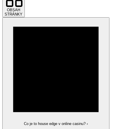
OBSAH
STRÁNKY
Co je to house edge v online casinu?
›