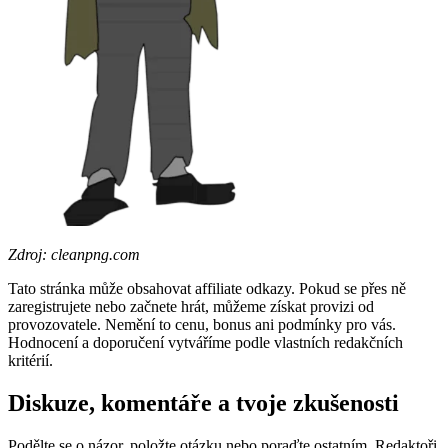
Zdroj: cleanpng.com
Tato stránka může obsahovat affiliate odkazy. Pokud se přes ně
zaregistrujete nebo začnete hrát, můžeme získat provizi od
provozovatele. Nemění to cenu, bonus ani podmínky pro vás.
Hodnocení a doporučení vytváříme podle vlastních redakčních
kritérií.
Diskuze, komentáře a tvoje zkušenosti
Podělte se o názor, položte otázku nebo poraďte ostatním. Redaktoři