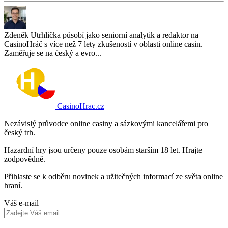
Zdeněk Utrhlička působí jako seniorní analytik a redaktor na
CasinoHráč s více než 7 lety zkušeností v oblasti online casin.
Zaměřuje se na český a evro...
CasinoHrac.cz
Nezávislý průvodce online casiny a sázkovými kancelářemi pro
český trh.
Hazardní hry jsou určeny pouze osobám starším 18 let. Hrajte
zodpovědně.
Přihlaste se k odběru novinek a užitečných informací ze světa online
hraní.
Váš e-mail