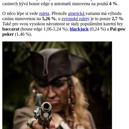
casinech bývá house edge u automatů stanovena na pouhá
4 %
.
O něco lépe si vede
ruleta
. Přestože
americká
varianta má výhodu
casina stanovenou na
5,26 %
, u
evropské rulety
je to pouze
2,7 %
.
Také pro svou vysokou návratnost se staly populárními karetní hry
baccarat
(house edge 1,06-1,24 %),
blackjack
(0,24 %) a
Pai gow
poker
(1,46 %).