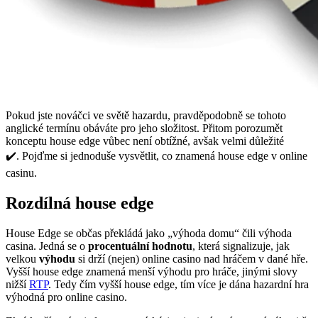
Pokud jste nováčci ve světě hazardu, pravděpodobně se tohoto
anglické termínu obáváte pro jeho složitost. Přitom porozumět
konceptu house edge vůbec není obtížné, avšak velmi důležité
✔️. Pojďme si jednoduše vysvětlit, co znamená house edge v online
casinu.
Rozdílná house edge
House Edge se občas překládá jako „výhoda domu“ čili výhoda
casina. Jedná se o
procentuální hodnotu
, která signalizuje, jak
velkou
výhodu
si drží (nejen) online casino nad hráčem v dané hře.
Vyšší house edge znamená menší výhodu pro hráče, jinými slovy
nižší
RTP
. Tedy čím vyšší house edge, tím více je dána hazardní hra
výhodná pro online casino.