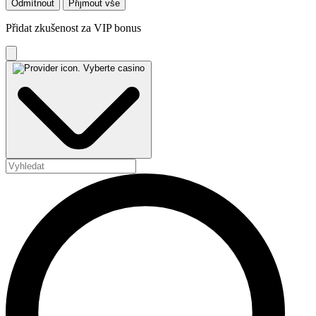
Odmítnout
Přijmout vše
Přidat zkušenost za VIP bonus
Vyberte casino