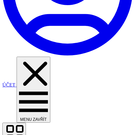
ÚČET
MENU
ZAVŘÍT