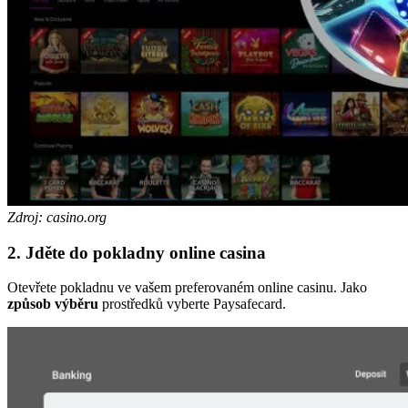
Zdroj: casino.org
2. Jděte do pokladny online casina
Otevřete pokladnu ve vašem preferovaném online casinu. Jako
způsob výběru
prostředků vyberte Paysafecard.