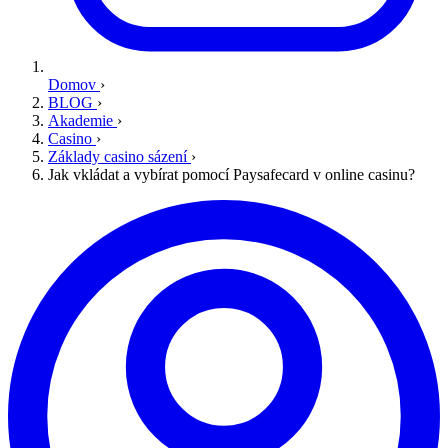
Domov
›
BLOG
›
Akademie
›
Casino
›
Základy casino sázení
›
Jak vkládat a vybírat pomocí Paysafecard v online casinu?