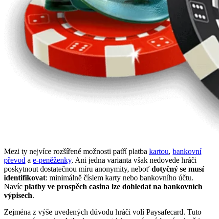
Mezi ty nejvíce rozšířené možnosti patří platba
kartou
,
bankovní
převod
a
e-peněženky
. Ani jedna varianta však nedovede hráči
poskytnout dostatečnou míru anonymity, neboť
dotyčný se musí
identifikovat
: minimálně číslem karty nebo bankovního účtu.
Navíc
platby ve prospěch casina lze dohledat na bankovních
výpisech
.
Zejména z výše uvedených důvodu hráči volí Paysafecard. Tuto