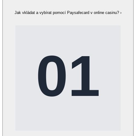
Jak vkládat a vybírat pomocí Paysafecard v online casinu?
›