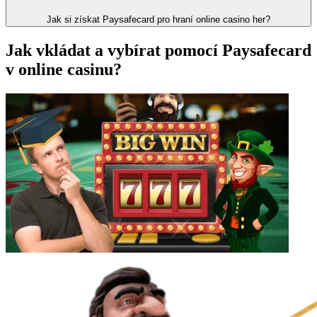
Jak si získat Paysafecard pro hraní online casino her?
Jak vkládat a vybírat pomocí Paysafecard
v online casinu?