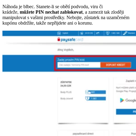
Náhoda je blbec. Stanete-li se obětí podvodu, viru či
krádeže,
můžete PIN nechat zablokovat
, a zamezit tak zloději
manipulovat s vašimi prostředky. Nebojte, zůstatek na uzamčeném
kupónu obdržíte, takže nepřijdete ani o korunu.