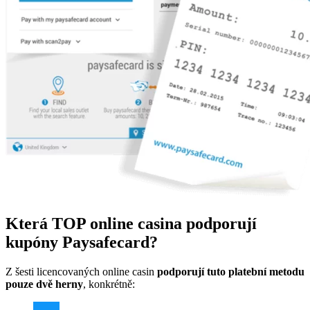
Která TOP online casina podporují
kupóny Paysafecard?
Z šesti licencovaných online casin
podporují tuto platební metodu
pouze dvě herny
, konkrétně: