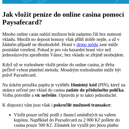
Jak vložit peníze do online casina pomocí
Paysafecard?
Mnoho online casin nabízí možnost hrát zadarmo čili bez nutnosti
vkladu. Množit no deposit bonusy však příliš dobře nejde, a už v
žádném případě ne dlouhodobě. Hraní v
demo módu
zase může
postrádat vzrušení. Pokud je pro vás hazardní hraní více než
jednorázovým zpestřením Vánoc, bez vkladu se zřejmě neobejdete.
Když už se rozhodnete vložit peníze do online casina, je třeba
pečlivě vybrat platební metodu. Moudrým rozhodnutím může být
právě Paysafecard.
Na úzkém proužku papíru je vytištěn
16místný kód
(PIN), který na
stránce určené pro vklad do casina
zadáte do příslušného políčka
.
Volbu potvrdíte a
víc neřešíte
. Opravdu je to takto jednoduché.
K dispozici vám jsou však i
pokročilé možnosti transakce
:
Vložit pouze určitý podíl z financí umístěných na vašem
kupónu. Například do Paysafecard za 2 000 Kč pošlete do
casina pouze 500 Kč. Zůstatek lze využít pro jinou platbu