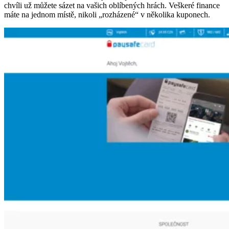
chvíli už můžete sázet na vašich oblíbených hrách. Veškeré finance
máte na jednom místě, nikoli „rozházené“ v několika kuponech.