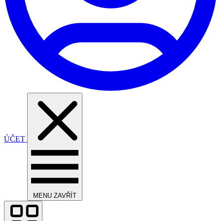
ÚČET
MENU
ZAVŘÍT