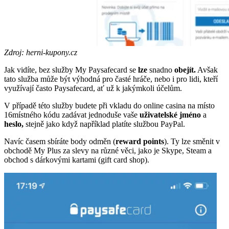
Zdroj: herni-kupony.cz
Jak vidíte, bez služby My Paysafecard se
lze
snadno
obejít.
Avšak
tato služba může být výhodná pro časté hráče, nebo i pro lidi, kteří
využívají často Paysafecard, ať už k jakýmkoli účelům.
V případě této služby budete při vkladu do online casina na místo
16místného kódu zadávat jednoduše vaše
uživatelské jméno
a
heslo,
stejně jako když například platíte službou PayPal.
Navíc časem sbíráte body odměn (
reward points
). Ty lze směnit v
obchodě My Plus za slevy na různé věci, jako je Skype, Steam a
obchod s dárkovými kartami (gift card shop).