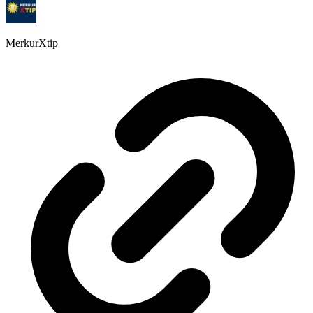
MerkurXtip