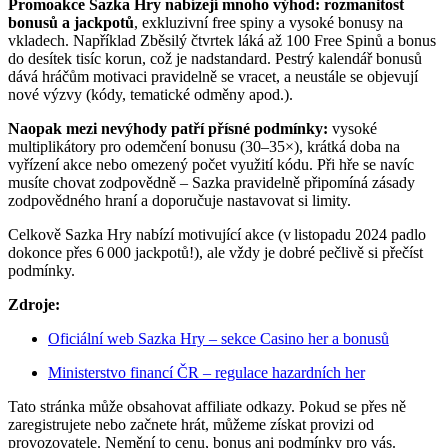
Promoakce Sazka Hry nabízejí mnoho výhod:
rozmanitost
bonusů a jackpotů
, exkluzivní free spiny a vysoké bonusy na
vkladech. Například Zběsilý čtvrtek láká až 100 Free Spinů a bonus
do desítek tisíc korun, což je nadstandard. Pestrý kalendář bonusů
dává hráčům motivaci pravidelně se vracet, a neustále se objevují
nové výzvy (kódy, tematické odměny apod.).
Naopak mezi nevýhody patří přísné podmínky:
vysoké
multiplikátory pro odemčení bonusu (30–35×), krátká doba na
vyřízení akce nebo omezený počet využití kódu. Při hře se navíc
musíte chovat zodpovědně – Sazka pravidelně připomíná zásady
zodpovědného hraní a doporučuje nastavovat si limity.
Celkově Sazka Hry nabízí motivující akce (v listopadu 2024 padlo
dokonce přes 6 000 jackpotů!), ale vždy je dobré pečlivě si přečíst
podmínky.
Zdroje:
Oficiální web Sazka Hry – sekce Casino her a bonusů
Ministerstvo financí ČR – regulace hazardních her
Tato stránka může obsahovat affiliate odkazy. Pokud se přes ně
zaregistrujete nebo začnete hrát, můžeme získat provizi od
provozovatele. Nemění to cenu, bonus ani podmínky pro vás.