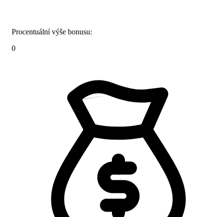
Procentuální výše bonusu:
0