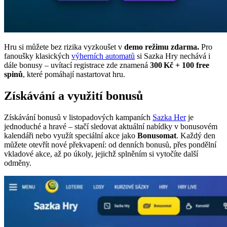
Hru si můžete bez rizika vyzkoušet v
demo režimu zdarma.
Pro
fanoušky klasických
výherních automatů
si Sazka Hry nechává i
dále bonusy – uvítací registrace zde znamená
300 Kč + 100 free
spinů
, které pomáhají nastartovat hru.
Získávání a využití bonusů
Získávání bonusů v listopadových kampaních
Sazka Her
je
jednoduché a hravé – stačí sledovat aktuální nabídky v bonusovém
kalendáři nebo využít speciální akce jako
Bonusomat
. Každý den
můžete otevřít nové překvapení: od denních bonusů, přes pondělní
vkladové akce, až po úkoly, jejichž splněním si vytočíte další
odměny.