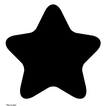
79/100