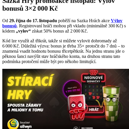
Sazka Hry promoakce listopad: Výlov
bonusů 3×2 000 Kč
Od
29. října do 17. listopadu
poběží na Sazka Hrách akce
Výlov
bonusů
. Registrovaní hráči mohou při vkladu (minimálně 300 Kč) s
kódem
„vylov“
získat 50% bonus až 2 000 Kč.
Kód lze využít až třikrát, takže si můžete vylovit dohromady až
6 000 Kč. Důležitá výzva: bonus je třeba 35× protočit do 7 dnů – to
znamená vsadit hodnotu bonusu třicetpětkrát. Na jednu stranu jde o
pěknou šanci navýšit stav hráčského konta, na druhou stranu tato
podmínka protočení může být pro někoho limitující.