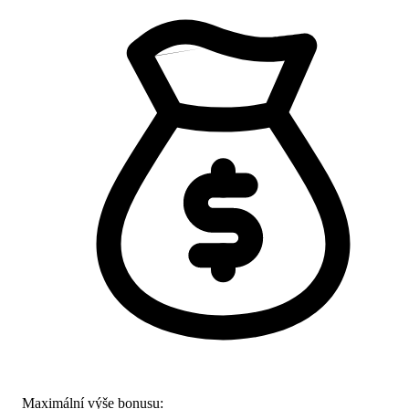
Maximální výše bonusu: