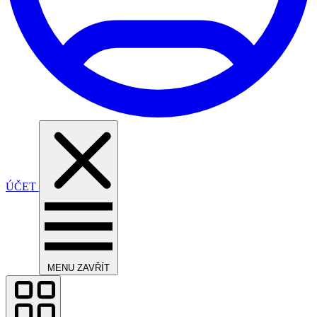
ÚČET
MENU
ZAVŘÍT