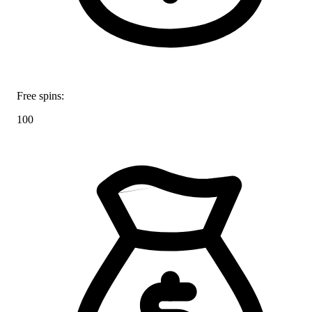
Free spins:
100