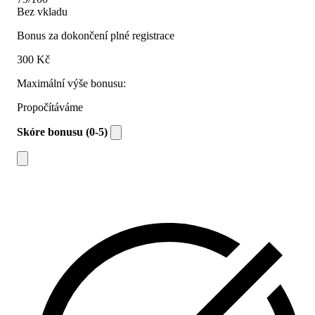
Bez vkladu
Bonus za dokončení plné registrace
300 Kč
Maximální výše bonusu:
Propočítáváme
Skóre bonusu (0-5)