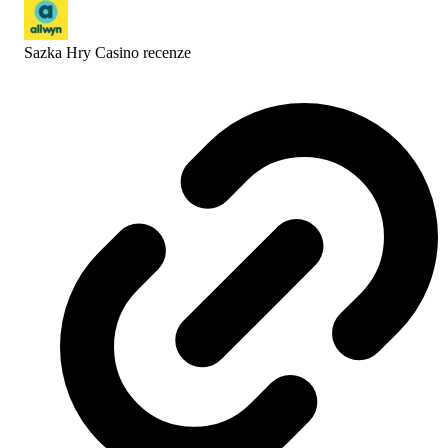
Sazka Hry Casino
recenze