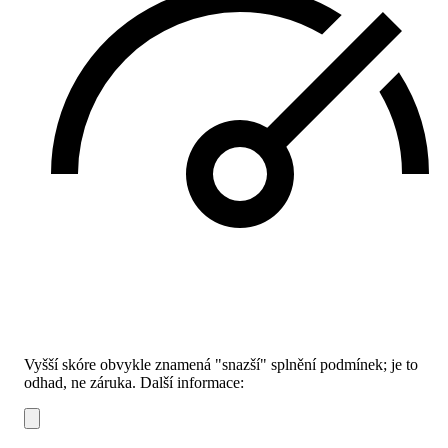
Vyšší skóre obvykle znamená "snazší" splnění podmínek; je to
odhad, ne záruka.
Další informace: