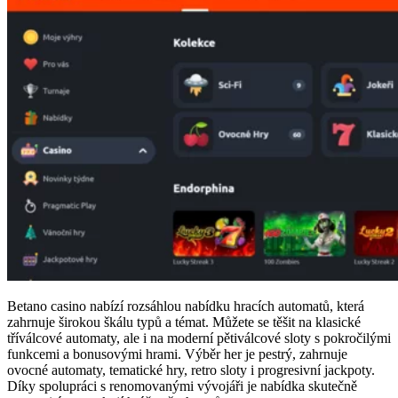
Betano casino nabízí rozsáhlou nabídku hracích automatů, která
zahrnuje širokou škálu typů a témat. Můžete se těšit na klasické
tříválcové automaty, ale i na moderní pětiválcové sloty s pokročilými
funkcemi a bonusovými hrami. Výběr her je pestrý, zahrnuje
ovocné automaty, tematické hry, retro sloty i progresivní jackpoty.
Díky spolupráci s renomovanými vývojáři je nabídka skutečně