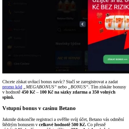
Chcete získat uvítací bonus navíc? Stačí se zaregistrovat a zadat
promo kód
„MEGABONUS“
nebo
„BONUS“
. Tím získáte bonusy
v hodnotě
450 Kč
–
100 Kč na sázky zdarma a 350 volných
spinů.
Vstupní bonus v casinu Betano
Jakmile dokončíte registraci a ověříte svůj účet, Betano vás odmění
štědrým bonusem v
celkové hodnotě 500 Kč.
Co přesně