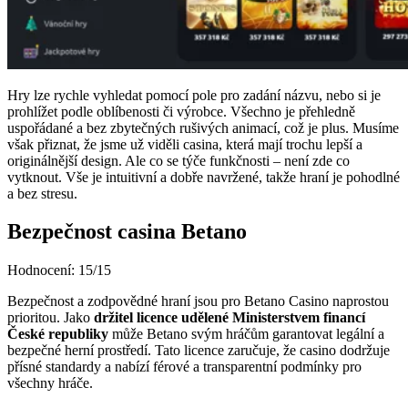
Hry lze rychle vyhledat pomocí pole pro zadání názvu, nebo si je
prohlížet podle oblíbenosti či výrobce. Všechno je přehledně
uspořádané a bez zbytečných rušivých animací, což je plus. Musíme
však přiznat, že jsme už viděli casina, která mají trochu lepší a
originálnější design. Ale co se týče funkčnosti – není zde co
vytknout. Vše je intuitivní a dobře navržené, takže hraní je pohodlné
a bez stresu.
Bezpečnost casina Betano
Hodnocení: 15/15
Bezpečnost a zodpovědné hraní jsou pro Betano Casino naprostou
prioritou. Jako
držitel licence udělené Ministerstvem financí
České republiky
může Betano svým hráčům garantovat legální a
bezpečné herní prostředí. Tato licence zaručuje, že casino dodržuje
přísné standardy a nabízí férové a transparentní podmínky pro
všechny hráče.