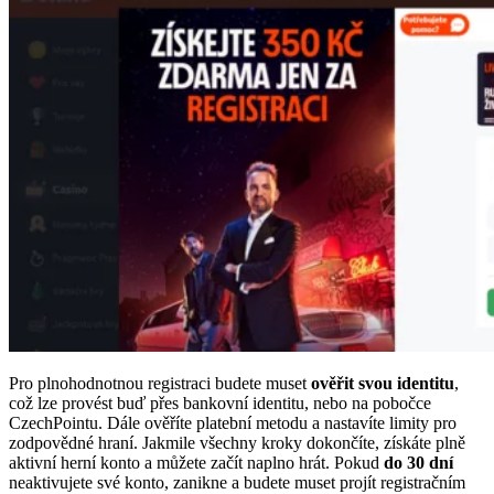
Pro plnohodnotnou registraci budete muset
ověřit svou identitu
,
což lze provést buď přes bankovní identitu, nebo na pobočce
CzechPointu. Dále ověříte platební metodu a nastavíte limity pro
zodpovědné hraní. Jakmile všechny kroky dokončíte, získáte plně
aktivní herní konto a můžete začít naplno hrát. Pokud
do 30 dní
neaktivujete své konto, zanikne a budete muset projít registračním