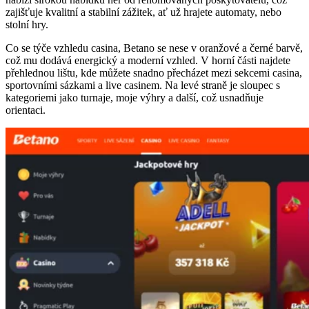
zajišťuje kvalitní a stabilní zážitek, ať už hrajete automaty, nebo
stolní hry.
Co se týče vzhledu casina, Betano se nese v oranžové a černé barvě,
což mu dodává energický a moderní vzhled. V horní části najdete
přehlednou lištu, kde můžete snadno přecházet mezi sekcemi casina,
sportovními sázkami a live casinem. Na levé straně je sloupec s
kategoriemi jako turnaje, moje výhry a další, což usnadňuje
orientaci.