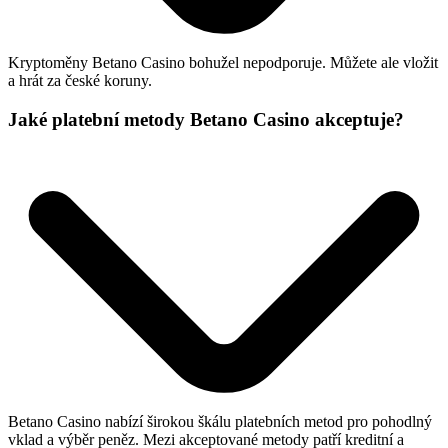
Kryptoměny Betano Casino bohužel nepodporuje. Můžete ale vložit
a hrát za české koruny.
Jaké platební metody Betano Casino akceptuje?
Betano Casino nabízí širokou škálu platebních metod pro pohodlný
vklad a výběr peněz. Mezi akceptované metody patří kreditní a