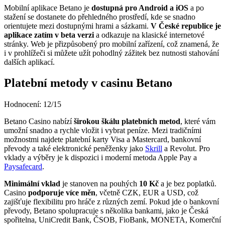
Mobilní aplikace Betano je
dostupná pro Android a iOS
a po
stažení se dostanete do přehledného prostředí, kde se snadno
orientujete mezi dostupnými hrami a sázkami.
V České republice je
aplikace zatím v beta verzi
a odkazuje na klasické internetové
stránky. Web je přizpůsobený pro mobilní zařízení, což znamená, že
i v prohlížeči si můžete užít pohodlný zážitek bez nutnosti stahování
dalších aplikací.
Platební metody v casinu Betano
Hodnocení: 12/15
Betano Casino nabízí
širokou škálu platebních metod
, které vám
umožní snadno a rychle vložit i vybrat peníze. Mezi tradičními
možnostmi najdete platební karty Visa a Mastercard, bankovní
převody a také elektronické peněženky jako
Skrill
a Revolut. Pro
vklady a výběry je k dispozici i moderní metoda Apple Pay a
Paysafecard
.
Minimální vklad
je stanoven na pouhých
10 Kč
a je bez poplatků.
Casino
podporuje více měn
, včetně CZK, EUR a USD, což
zajišťuje flexibilitu pro hráče z různých zemí. Pokud jde o bankovní
převody, Betano spolupracuje s několika bankami, jako je Česká
spořitelna, UniCredit Bank, ČSOB, FioBank, MONETA, Komerční