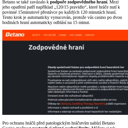
Betano se také zavázalo k
podpoře zodpovědného hraní
. Mezi
jeho opatření patří například „120/15 pravidlo“, které hráče nutí k
povinné 15minutové přestávce po každých 120 minutách hraní.
Tento krok je automaticky vynucován, protože vás casino po dvou
hodinách hraní automaticky odhlásí na 15 minut.
Pro ochranu hráčů před patologickým hráčstvím nabízí Betano