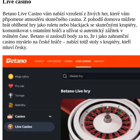
Live casino
Betano Live Casino vám nabízí vzrušení z živých her, které vám
připomene atmosféru skutečného casina. Z pohodlí domova můžete
hrát oblíbené hry jako ruletu nebo blackjack se skutečnými krupiéry,
komunikovat s ostatními hráči a užívat si autentický zážitek v
reálném čase. Betano si zaslouží body za to, že i jako zahraniční
casino myslelo na české hráče – nabízí totiž stoly s krupiéry, kteří
mluví česky.