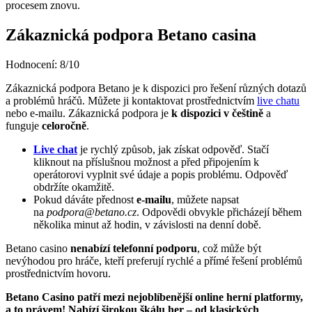
procesem znovu.
Zákaznická podpora Betano casina
Hodnocení: 8/10
Zákaznická podpora Betano je k dispozici pro řešení různých dotazů
a problémů hráčů. Můžete ji kontaktovat prostřednictvím
live chatu
nebo e-mailu. Zákaznická podpora je
k dispozici v češtině
a
funguje
celoročně
.
Live chat
je rychlý způsob, jak získat odpověď. Stačí
kliknout na příslušnou možnost a před připojením k
operátorovi vyplnit své údaje a popis problému. Odpověď
obdržíte okamžitě.
Pokud dáváte přednost
e-mailu
, můžete napsat
na
podpora@betano.cz
. Odpovědi obvykle přicházejí během
několika minut až hodin, v závislosti na denní době.
Betano casino
nenabízí telefonní podporu
, což může být
nevýhodou pro hráče, kteří preferují rychlé a přímé řešení problémů
prostřednictvím hovoru.
Betano Casino patří mezi nejoblíbenější online herní platformy,
a to právem! Nabízí širokou škálu her – od klasických