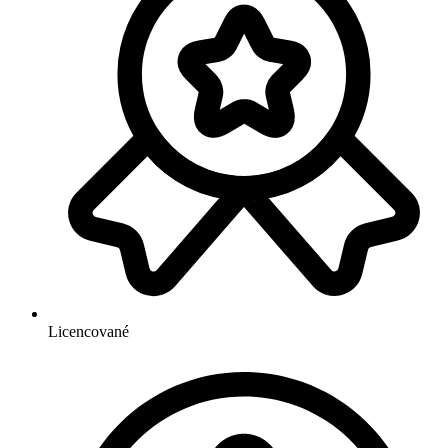
Licencované