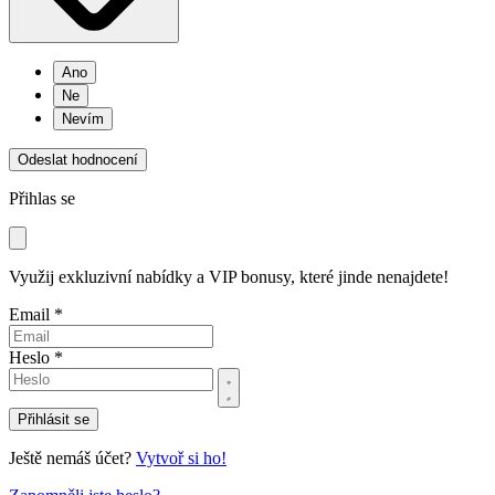
Ano
Ne
Nevím
Odeslat hodnocení
Přihlas se
Využij exkluzivní nabídky a VIP bonusy, které jinde nenajdete!
Email *
Heslo *
Přihlásit se
Ještě nemáš účet?
Vytvoř si ho!