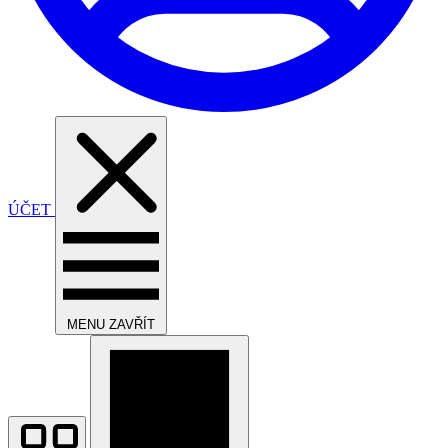
ÚČET
MENU
ZAVŘÍT