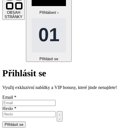
OBSAH
Přihlášení
›
STRÁNKY
Přihlásit se
Přihlásit se
Využij exkluzivní nabídky a VIP bonusy, které jinde nenajdete!
Email *
Heslo *
Přihlásit se