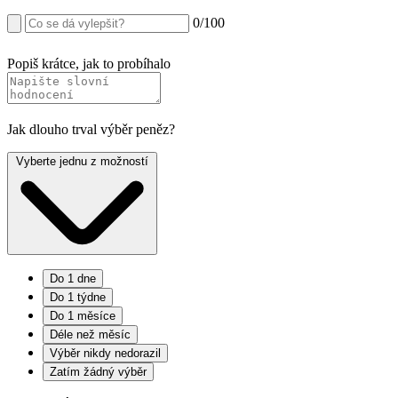
0
/100
Popiš krátce, jak to probíhalo
Jak dlouho trval výběr peněz?
Vyberte jednu z možností
Do 1 dne
Do 1 týdne
Do 1 měsíce
Déle než měsíc
Výběr nikdy nedorazil
Zatím žádný výběr