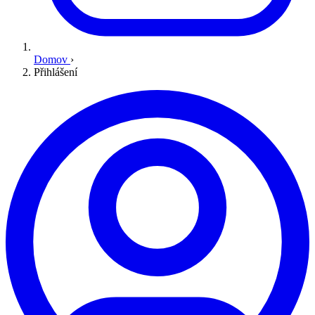
Domov
›
Přihlášení