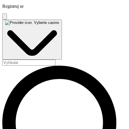
Registruj se
Vyberte casino