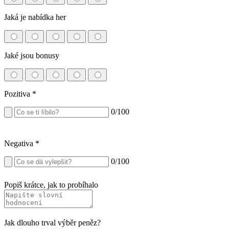
Jaká je nabídka her
Jaké jsou bonusy
Pozitiva
*
0
/100
Negativa
*
0
/100
Popiš krátce, jak to probíhalo
Jak dlouho trval výběr peněz?