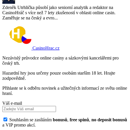
Zdeněk Utrhlička působí jako seniorní analytik a redaktor na
CasinoHráč s více než 7 lety zkušeností v oblasti online casin.
Zaměřuje se na český a evro...
CasinoHrac.cz
Nezávislý průvodce online casiny a sázkovými kancelářemi pro
český trh.
Hazardní hry jsou určeny pouze osobám starším 18 let. Hrajte
zodpovědně.
Přihlaste se k odběru novinek a užitečných informací ze světa online
hraní.
Váš e-mail
Souhlasím se zasíláním
bonusů
,
free spinů
,
no deposit bonusů
a VIP promo akcí.