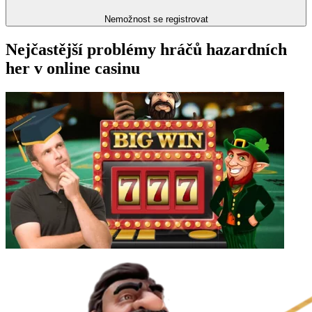
Nemožnost se registrovat
Nejčastější problémy hráčů hazardních
her v online casinu