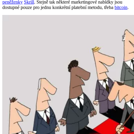
peněženky
Skrill
. Stejně tak některé marketingové nabídky jsou
dostupné pouze pro jednu konkrétní platební metodu, třeba
bitcoin
.