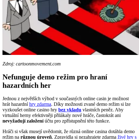
Zdroj: cartoonmovement.com
Nefunguje demo režim pro hraní
hazardních her
Jednou z největších výhod v současných online casin je možnost
hrát hazardní
hry zdarma
. Díky možnosti zvané demo režim si lze
vyzkoušet online casino hry
bez vkladu
vlastních peněz. Aby
virtuální herny efektivněji přilákaly nové hráče, častokrát ani
nevyžadují založení
účtu pro zpřístupnění této funkce.
Hráči si však musejí uvědomit, že různá online casina dotáhla demo
režim na
různou úroveň
. Zpravidla si nezahrajete zdarma
živé hry s