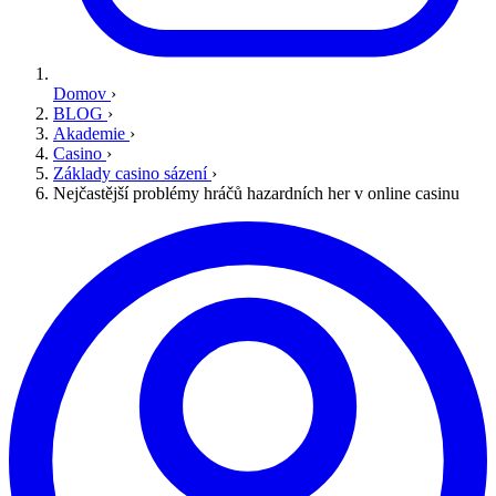
Domov
›
BLOG
›
Akademie
›
Casino
›
Základy casino sázení
›
Nejčastější problémy hráčů hazardních her v online casinu