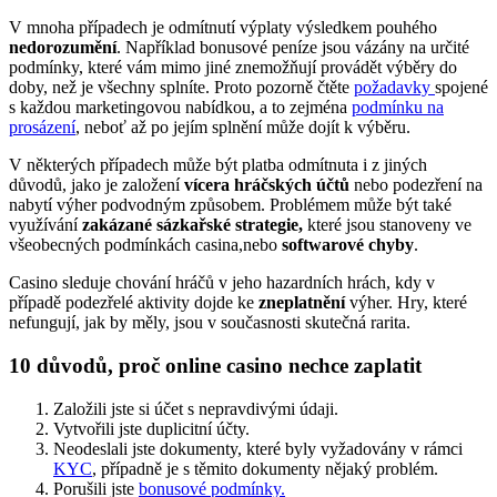
V mnoha případech je odmítnutí výplaty výsledkem pouhého
nedorozumění
. Například bonusové peníze jsou vázány na určité
podmínky, které vám mimo jiné znemožňují provádět výběry do
doby, než je všechny splníte. Proto pozorně čtěte
požadavky
spojené
s každou marketingovou nabídkou, a to zejména
podmínku na
prosázení
, neboť až po jejím splnění může dojít k výběru.
V některých případech může být platba odmítnuta i z jiných
důvodů, jako je založení
vícera
hráčských účtů
nebo podezření na
nabytí výher podvodným způsobem. Problémem může být také
využívání
zakázané sázkařské strategie,
které jsou stanoveny ve
všeobecných podmínkách casina,nebo
softwarové chyby
.
Casino sleduje chování hráčů v jeho hazardních hrách, kdy v
případě podezřelé aktivity dojde ke
zneplatnění
výher. Hry, které
nefungují, jak by měly, jsou v současnosti skutečná rarita.
10 důvodů, proč online casino nechce zaplatit
Založili jste si účet s nepravdivými údaji.
Vytvořili jste duplicitní účty.
Neodeslali jste dokumenty, které byly vyžadovány v rámci
KYC
, případně je s těmito dokumenty nějaký problém.
Porušili jste
bonusové podmínky.