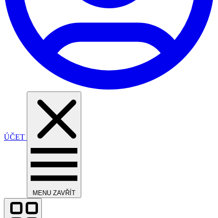
ÚČET
MENU
ZAVŘÍT