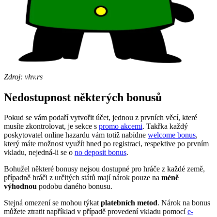
Zdroj: vhv.rs
Nedostupnost některých bonusů
Pokud se vám podaří vytvořit účet, jednou z prvních věcí, které
musíte zkontrolovat, je sekce s
promo akcemi
. Takřka každý
poskytovatel online hazardu vám totiž nabídne
welcome bonus
,
který máte možnost využít hned po registraci, respektive po prvním
vkladu, nejedná-li se o
no deposit bonus
.
Bohužel některé bonusy nejsou dostupné pro hráče z každé země,
případně hráči z určitých států mají nárok pouze na
méně
výhodnou
podobu daného bonusu.
Stejná omezení se mohou týkat
platebních metod
. Nárok na bonus
můžete ztratit například v případě provedení vkladu pomocí
e-