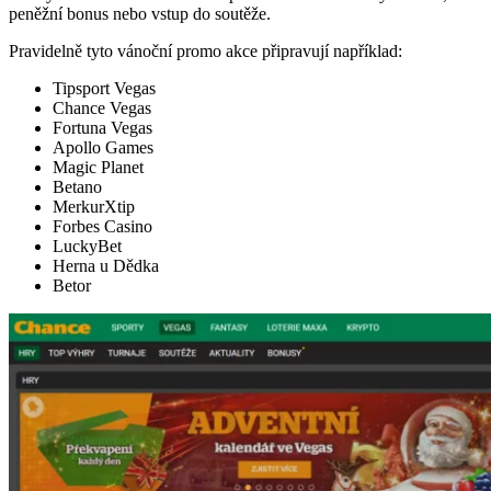
peněžní bonus nebo vstup do soutěže.
Pravidelně tyto vánoční promo akce připravují například:
Tipsport Vegas
Chance Vegas
Fortuna Vegas
Apollo Games
Magic Planet
Betano
MerkurXtip
Forbes Casino
LuckyBet
Herna u Dědka
Betor