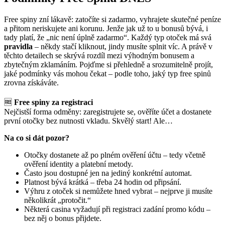
Free spiny zní lákavě: zatočíte si zadarmo, vyhrajete skutečné peníze
a přitom neriskujete ani korunu. Jenže jak už to u bonusů bývá, i
tady platí, že „nic není úplně zadarmo“. Každý typ otoček má svá
pravidla
– někdy stačí kliknout, jindy musíte splnit víc. A právě v
těchto detailech se skrývá rozdíl mezi výhodným bonusem a
zbytečným zklamáním. Pojďme si přehledně a srozumitelně projít,
jaké podmínky vás mohou čekat – podle toho, jaký typ free spinů
zrovna získáváte.
🆓
Free spiny za registraci
Nejčistší forma odměny: zaregistrujete se, ověříte účet a dostanete
první otočky bez nutnosti vkladu. Skvělý start! Ale…
Na co si dát pozor?
Otočky dostanete až po plném ověření účtu – tedy včetně
ověření identity a platební metody.
Často jsou dostupné jen na jediný konkrétní automat.
Platnost bývá krátká – třeba 24 hodin od připsání.
Výhru z otoček si nemůžete hned vybrat – nejprve ji musíte
několikrát „protočit.“
Některá casina vyžadují při registraci zadání promo kódu –
bez něj o bonus přijdete.