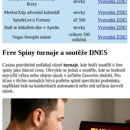
stovky
Vyzvedni ZDE!
Boxy
MerkurXtip adventní kalendář
stovky
Vyzvedni ZDE!
Spin&Get u Fortuny
až 500
Vyzvedni ZDE!
Staň se klikařem dne v Apollu
stovky
Vyzvedni ZDE!
celkem 100
Vegas freespin mánie
Vyzvedni ZDE!
miliónů
Free Spiny turnaje a soutěže DNES
Casina pravidelně pořádají různé
turnaje
, kde hráči soutěží o free
spiny jako hlavní cenu. Obvykle se jedná o soutěže, kde se hodnotí
nejvyšší výhra nebo objem sázek v určitém časovém období. Pro
účast v těchto turnajích bývá potřeba splnit specifické podmínky,
například hrát na konkrétních automatech nebo mít určitou úroveň
sázek.