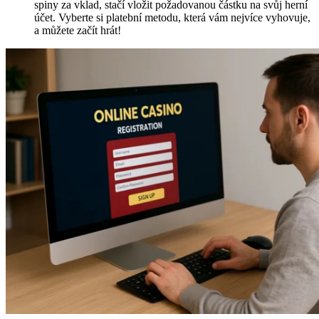
spiny za vklad, stačí vložit požadovanou částku na svůj herní
účet. Vyberte si platební metodu, která vám nejvíce vyhovuje,
a můžete začít hrát!