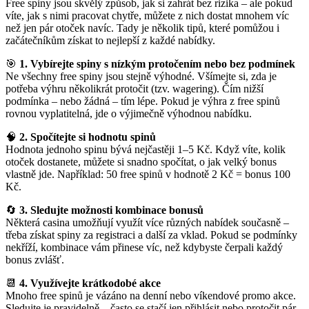
Free spiny jsou skvělý způsob, jak si zahrát bez rizika – ale pokud
víte, jak s nimi pracovat chytře, můžete z nich dostat mnohem víc
než jen pár otoček navíc. Tady je několik tipů, které pomůžou i
začátečníkům získat to nejlepší z každé nabídky.
🎯
1. Vybírejte spiny s nízkým protočením nebo bez podmínek
Ne všechny free spiny jsou stejně výhodné. Všímejte si, zda je
potřeba výhru několikrát protočit (tzv. wagering). Čím nižší
podmínka – nebo žádná – tím lépe. Pokud je výhra z free spinů
rovnou vyplatitelná, jde o výjimečně výhodnou nabídku.
🧠
2. Spočítejte si hodnotu spinů
Hodnota jednoho spinu bývá nejčastěji 1–5 Kč. Když víte, kolik
otoček dostanete, můžete si snadno spočítat, o jak velký bonus
vlastně jde. Například: 50 free spinů v hodnotě 2 Kč = bonus 100
Kč.
🔄
3. Sledujte možnosti kombinace bonusů
Některá casina umožňují využít více různých nabídek současně –
třeba získat spiny za registraci a další za vklad. Pokud se podmínky
nekříží, kombinace vám přinese víc, než kdybyste čerpali každý
bonus zvlášť.
📆
4. Využívejte krátkodobé akce
Mnoho free spinů je vázáno na denní nebo víkendové promo akce.
Sledujte je pravidelně – často se stačí jen přihlásit nebo protočit pár