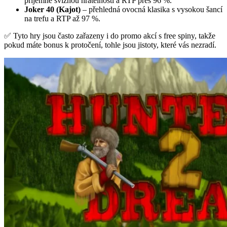
příjemně svižnou hratelností a RTP přes 96 %.
Joker 40 (Kajot)
– přehledná ovocná klasika s vysokou šancí
na trefu a RTP až 97 %.
✅ Tyto hry jsou často zařazeny i do promo akcí s free spiny, takže
pokud máte bonus k protočení, tohle jsou jistoty, které vás nezradí.