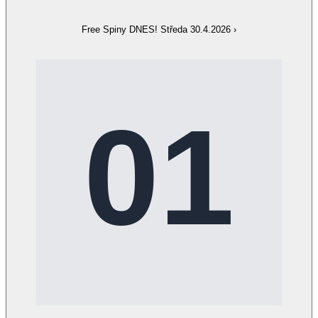
Free Spiny DNES! Středa 30.4.2026
›