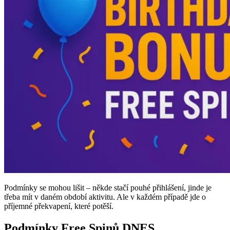
Podmínky se mohou lišit – někde stačí pouhé přihlášení, jinde je
třeba mít v daném období aktivitu. Ale v každém případě jde o
příjemné překvapení, které potěší.
Podmínky Free Spinů DNES