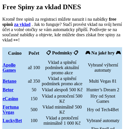
Free Spiny za vklad DNES
Kromě free spinů za registraci můžete narazit i na nabídky
free
spinů
za vklad
. Jak to funguje? Stačí provést vklad na svůj herní
účet a volné otočky se vám automaticky připíší. Podívejte se na
současné nabídky a objevte, kde můžete dnes získat free spiny za
vklad 👀!
📋 Podmínky 📋
🎮 Na jaké hry 🎮
Casino
Počet
Vklad a splnění
Apollo
Vybrané výherní
až 100
podmínek aktuální
Games
automaty
promo akce
Vklad a splnění
Betano
až 350
Multi Vegas 81
podmínek promo akce
Betor
50
Vklad alespoň 500 Kč
Hunter’s Dream 2
Vklad a protočení 500
Hry od Synot
eCasino
150
Kč
Games
Fortuna
Vklad minimálně 500
500
Hry od Tech4Bet
Vegas
Kč
Vklad a protočení
LuckyBet
100
Vybrané automaty
minimálně 1 000 Kč
Fire Spell od