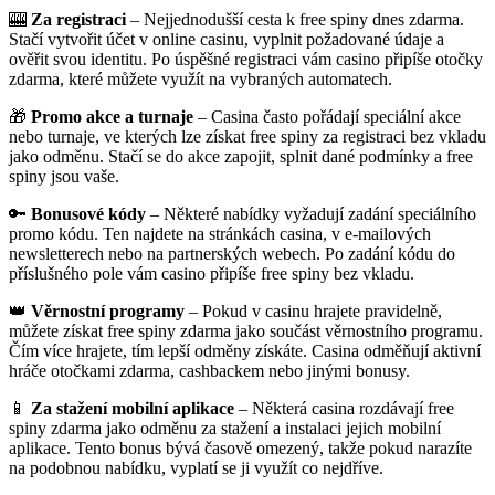
🎰
Za registraci
– Nejjednodušší cesta k free spiny dnes zdarma.
Stačí vytvořit účet v online casinu, vyplnit požadované údaje a
ověřit svou identitu. Po úspěšné registraci vám casino připíše otočky
zdarma, které můžete využít na vybraných automatech.
🎁
Promo akce a turnaje
– Casina často pořádají speciální akce
nebo turnaje, ve kterých lze získat free spiny za registraci bez vkladu
jako odměnu. Stačí se do akce zapojit, splnit dané podmínky a free
spiny jsou vaše.
🔑
Bonusové kódy
– Některé nabídky vyžadují zadání speciálního
promo kódu. Ten najdete na stránkách casina, v e-mailových
newsletterech nebo na partnerských webech. Po zadání kódu do
příslušného pole vám casino připíše free spiny bez vkladu.
👑
Věrnostní programy
– Pokud v casinu hrajete pravidelně,
můžete získat free spiny zdarma jako součást věrnostního programu.
Čím více hrajete, tím lepší odměny získáte. Casina odměňují aktivní
hráče otočkami zdarma, cashbackem nebo jinými bonusy.
📱
Za stažení mobilní aplikace
– Některá casina rozdávají free
spiny zdarma jako odměnu za stažení a instalaci jejich mobilní
aplikace. Tento bonus bývá časově omezený, takže pokud narazíte
na podobnou nabídku, vyplatí se ji využít co nejdříve.