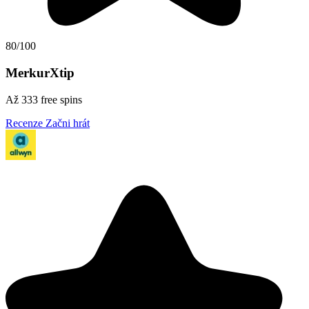
80/100
MerkurXtip
Až 333 free spins
Recenze
Začni hrát