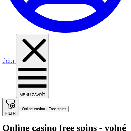
ÚČET
MENU
ZAVŘÍT
Online casina · Free spins
FILTR
Online casino free spins - volné