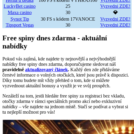
Herna u dědka
100 FS s kódem VYHRAJ100
Vyzvedni ZDE!
LuckyBet casino
25
Vyzvedni ZDE!
Maxa casino
30
💎
Synot Tip
30 FS s kódem 17VANOCE
Vyzvedni ZDE!
Tipsport Vegas
30
Vyzvedni ZDE!
Free spiny dnes zdarma - aktuální
nabídky
Pokud vás zajímá, kde najdete ty nejnovější a nejvýhodnější
nabídky free spiny dnes zdarma, doporučujeme sledovat náš
pravidelně
aktualizovaný článek
.
Každý den zde přidáváme
čerstvé informace o volných otočkách, které jsou právě k dispozici.
Díky tomu budete mít vždy přehled o tom, kde si můžete
vyzvednout aktuální bonusy a využít je ve svůj prospěch.
Nezáleží na tom, jestli hledáte free spiny za registraci bez vkladu,
otočky zdarma v rámci speciálních promo akcí nebo exkluzivní
nabídky – vše najdete na jednom místě. Stačí se podívat a vybrat si
tu nejlepší možnost pro vás!