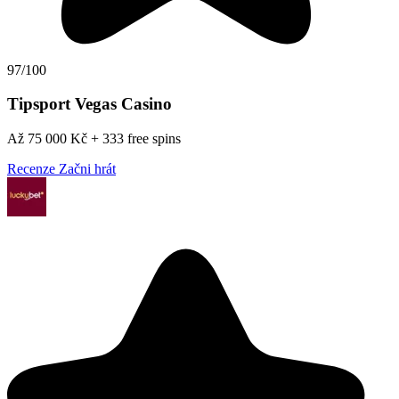
97/100
Tipsport Vegas Casino
Až 75 000 Kč + 333 free spins
Recenze
Začni hrát