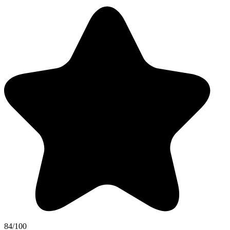
84/100