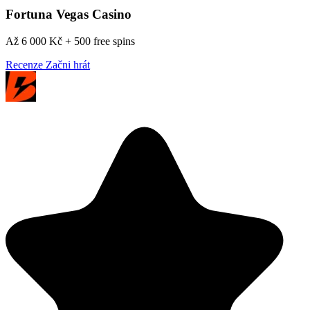
Fortuna Vegas Casino
Až 6 000 Kč + 500 free spins
Recenze
Začni hrát