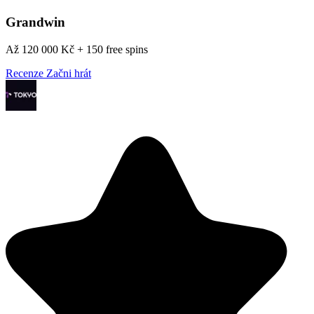
Grandwin
Až 120 000 Kč + 150 free spins
Recenze
Začni hrát