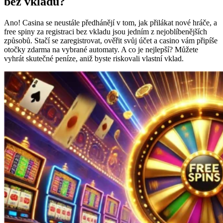
bez vkladu?
Ano! Casina se neustále předhánějí v tom, jak přilákat nové hráče, a
free spiny za registraci bez vkladu jsou jedním z nejoblíbenějších
způsobů. Stačí se zaregistrovat, ověřit svůj účet a casino vám připíše
otočky zdarma na vybrané automaty. A co je nejlepší? Můžete
vyhrát skutečné peníze, aniž byste riskovali vlastní vklad.