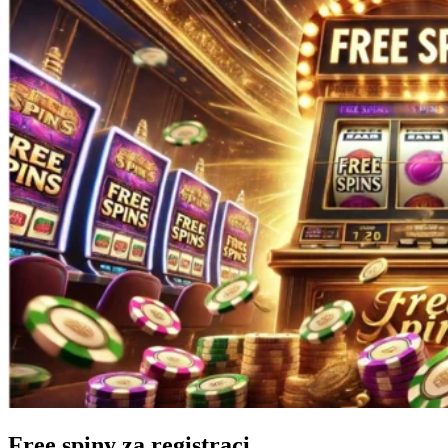
Free spiny za registraci