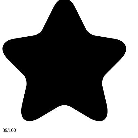
89/100