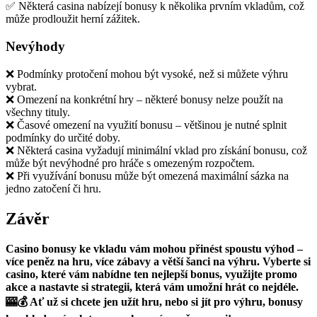
✅ Některá casina nabízejí bonusy k několika prvním vkladům, což
může prodloužit herní zážitek.
Nevýhody
❌ Podmínky protočení mohou být vysoké, než si můžete výhru
vybrat.
❌ Omezení na konkrétní hry – některé bonusy nelze použít na
všechny tituly.
❌ Časové omezení na využití bonusu – většinou je nutné splnit
podmínky do určité doby.
❌ Některá casina vyžadují minimální vklad pro získání bonusu, což
může být nevýhodné pro hráče s omezeným rozpočtem.
❌ Při využívání bonusu může být omezená maximální sázka na
jedno zatočení či hru.
Závěr
Casino bonusy ke vkladu vám mohou přinést spoustu výhod –
více peněz na hru, více zábavy a větší šanci na výhru. Vyberte si
casino, které vám nabídne ten nejlepší bonus, využijte promo
akce a nastavte si strategii, která vám umožní hrát co nejdéle.
🎰💰 Ať už si chcete jen užít hru, nebo si jít pro výhru, bonusy