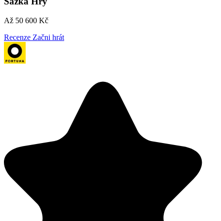
Sazka Hry
Až 50 600 Kč
Recenze
Začni hrát