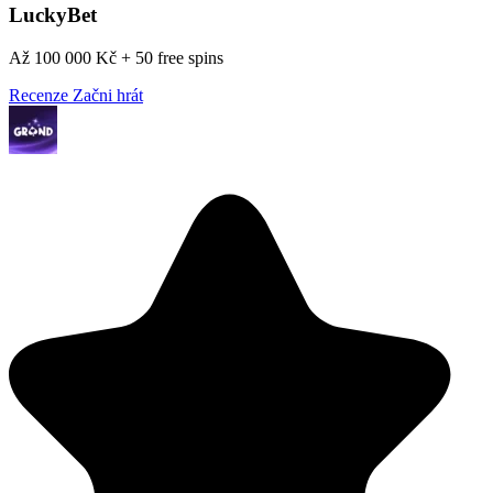
LuckyBet
Až 100 000 Kč + 50 free spins
Recenze
Začni hrát