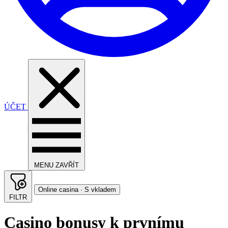
ÚČET
MENU
ZAVŘÍT
Online casina · S vkladem
FILTR
Casino bonusy k prvnímu