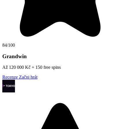
84/100
Grandwin
Až 120 000 Kč + 150 free spins
Recenze
Začni hrát