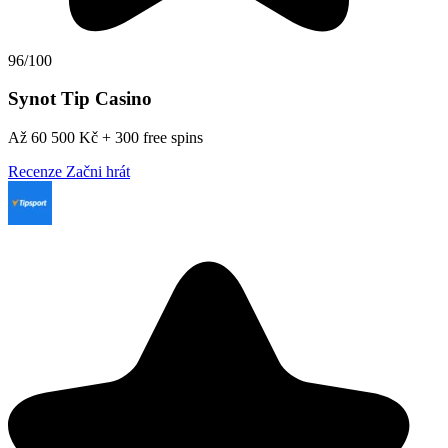
96/100
Synot Tip Casino
Až 60 500 Kč + 300 free spins
Recenze
Začni hrát