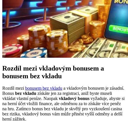
Rozdíl mezi vkladovým bonusem a
bonusem bez vkladu
Rozdíl mezi
bonusem bez vkladu
a vkladovým bonusem je zásadní.
Bonus
bez vkladu
získáte jen za registraci, aniž byste museli
vkládat vlastní peníze. Naopak
vkladový bonus
vyžaduje, abyste si
na herní účet vložili finance, ale odměnou za to získáte více peněz
na hru. Zatímco bonus bez vkladu je skvělý pro vyzkoušení casina
bez rizika, vkladový bonus vám může přinést vyšší odměny a delší
herní zážitek.