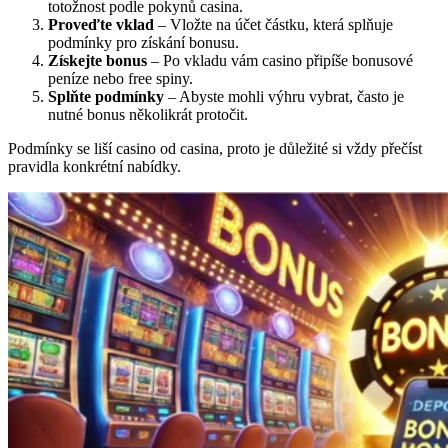
totožnost podle pokynů casina.
Proveďte vklad
– Vložte na účet částku, která splňuje
podmínky pro získání bonusu.
Získejte bonus
– Po vkladu vám casino připíše bonusové
peníze nebo free spiny.
Splňte podmínky
– Abyste mohli výhru vybrat, často je
nutné bonus několikrát protočit.
Podmínky se liší casino od casina, proto je důležité si vždy přečíst
pravidla konkrétní nabídky.