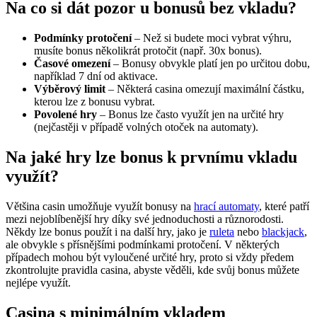
Na co si dát pozor u bonusů bez vkladu?
Podmínky protočení
– Než si budete moci vybrat výhru,
musíte bonus několikrát protočit (např. 30x bonus).
Časové omezení
– Bonusy obvykle platí jen po určitou dobu,
například 7 dní od aktivace.
Výběrový limit
– Některá casina omezují maximální částku,
kterou lze z bonusu vybrat.
Povolené hry
– Bonus lze často využít jen na určité hry
(nejčastěji v případě volných otoček na automaty).
Na jaké hry lze bonus k prvnímu vkladu
využít?
Většina casin umožňuje využít bonusy na
hrací automaty
, které patří
mezi nejoblíbenější hry díky své jednoduchosti a různorodosti.
Někdy lze bonus použít i na další hry, jako je
ruleta
nebo
blackjack
,
ale obvykle s přísnějšími podmínkami protočení. V některých
případech mohou být vyloučené určité hry, proto si vždy předem
zkontrolujte pravidla casina, abyste věděli, kde svůj bonus můžete
nejlépe využít.
Casina s minimálním vkladem