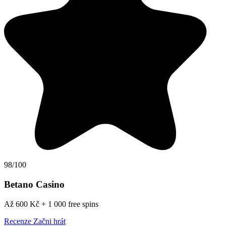
98/100
Betano Casino
Až 600 Kč + 1 000 free spins
Recenze
Začni hrát