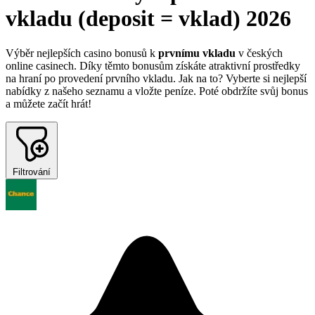
vkladu (deposit = vklad) 2026
Výběr nejlepších casino bonusů k
prvnímu vkladu
v českých
online casinech. Díky těmto bonusům získáte atraktivní prostředky
na hraní po provedení prvního vkladu. Jak na to? Vyberte si nejlepší
nabídky z našeho seznamu a vložte peníze. Poté obdržíte svůj bonus
a můžete začít hrát!
Filtrování