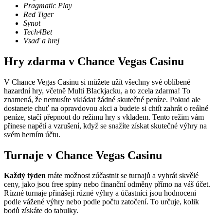
Pragmatic Play
Red Tiger
Synot
Tech4Bet
Vsaď a hrej
Hry zdarma v Chance Vegas Casinu
V Chance Vegas Casinu si můžete užít všechny své oblíbené
hazardní hry, včetně Multi Blackjacku, a to zcela zdarma! To
znamená, že nemusíte vkládat žádné skutečné peníze. Pokud ale
dostanete chuť na opravdovou akci a budete si chtít zahrát o reálné
peníze, stačí přepnout do režimu hry s vkladem. Tento režim vám
přinese napětí a vzrušení, když se snažíte získat skutečné výhry na
svém herním účtu.
Turnaje v Chance Vegas Casinu
Každý týden
máte možnost zúčastnit se turnajů a vyhrát skvělé
ceny, jako jsou free spiny nebo finanční odměny přímo na váš účet.
Různé turnaje přinášejí různé výhry a účastníci jsou hodnoceni
podle vážené výhry nebo podle počtu zatočení. To určuje, kolik
bodů získáte do tabulky.