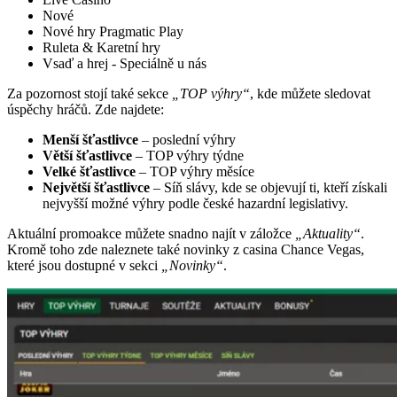
Nové
Nové hry Pragmatic Play
Ruleta & Karetní hry
Vsaď a hrej - Speciálně u nás
Za pozornost stojí také sekce
„TOP výhry“
, kde můžete sledovat
úspěchy hráčů. Zde najdete:
Menší šťastlivce
– poslední výhry
Větší šťastlivce
– TOP výhry týdne
Velké šťastlivce
– TOP výhry měsíce
Největší šťastlivce
– Síň slávy, kde se objevují ti, kteří získali
nejvyšší možné výhry podle české hazardní legislativy.
Aktuální promoakce můžete snadno najít v záložce
„Aktuality“
.
Kromě toho zde naleznete také novinky z casina Chance Vegas,
které jsou dostupné v sekci
„Novinky“
.