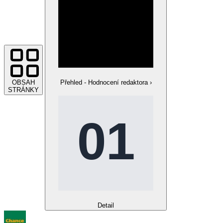
OBSAH
Přehled - Hodnocení redaktora
›
STRÁNKY
Detail