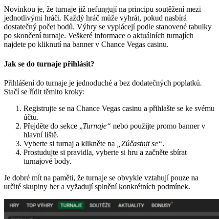
Novinkou je, že turnaje již nefungují na principu soutěžení mezi
jednotlivými hráči. Každý hráč může vyhrát, pokud nasbírá
dostatečný počet bodů. Výhry se vyplácejí podle stanovené tabulky
po skončení turnaje. Veškeré informace o aktuálních turnajích
najdete po kliknutí na banner v Chance Vegas casinu.
Jak se do turnaje přihlásit?
Přihlášení do turnaje je jednoduché a bez dodatečných poplatků.
Stačí se řídit těmito kroky:
Registrujte se na Chance Vegas casinu a přihlašte se ke svému
účtu.
Přejděte do sekce „
Turnaje“
nebo použijte promo banner v
hlavní liště.
Vyberte si turnaj a klikněte na
„Zúčastnit se“
.
Prostudujte si pravidla, vyberte si hru a začněte sbírat
turnajové body.
Je dobré mít na paměti, že turnaje se obvykle vztahují pouze na
určité skupiny her a vyžadují splnění konkrétních podmínek.