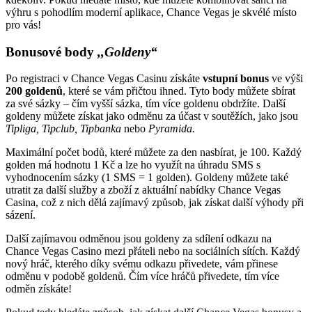
výhru s pohodlím moderní aplikace, Chance Vegas je skvélé místo
pro vás!
Bonusové body
,,Goldeny“
Po registraci v Chance Vegas Casinu získáte
vstupní bonus
ve výši
200 goldenů
, které se vám přičtou ihned. Tyto body můžete sbírat
za své sázky – čím vyšší sázka, tím více goldenu obdržíte. Další
goldeny můžete získat jako odměnu za účast v soutěžích, jako jsou
Tipliga, Tipclub, Tipbanka
nebo
Pyramida.
Maximální počet bodů, které můžete za den nasbírat, je 100. Každý
golden má hodnotu 1 Kč a lze ho využít na úhradu SMS s
vyhodnocením sázky (1 SMS = 1 golden). Goldeny můžete také
utratit za další služby a zboží z aktuální nabídky Chance Vegas
Casina, což z nich dělá zajímavý způsob, jak získat další výhody při
sázení.
Další zajímavou odměnou jsou goldeny za sdílení odkazu na
Chance Vegas Casino mezi přáteli nebo na sociálních sítích. Každý
nový hráč, kterého díky svému odkazu přivedete, vám přinese
odměnu v podobě goldenů. Čím více hráčů přivedete, tím více
odměn získáte!