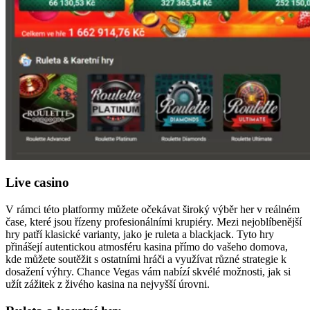
Live casino
V rámci této platformy můžete očekávat široký výběr her v reálném
čase, které jsou řízeny profesionálními krupiéry. Mezi nejoblíbenější
hry patří klasické varianty, jako je ruleta a blackjack. Tyto hry
přinášejí autentickou atmosféru kasina přímo do vašeho domova,
kde můžete soutěžit s ostatními hráči a využívat různé strategie k
dosažení výhry. Chance Vegas vám nabízí skvélé možnosti, jak si
užít zážitek z živého kasina na nejvyšší úrovni.