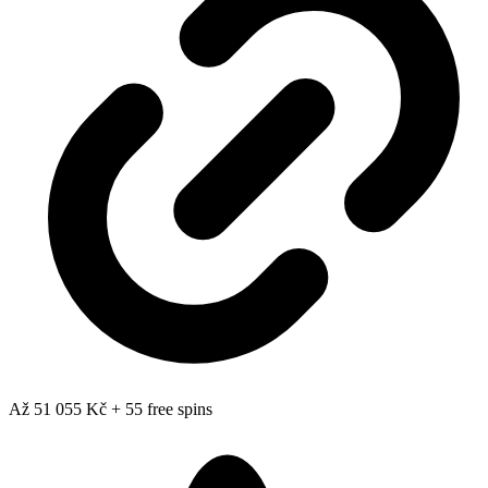
Až 51 055 Kč + 55 free spins