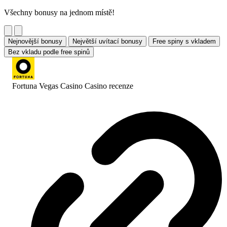
Všechny bonusy na jednom místě!
Nejnovější bonusy
Největší uvítací bonusy
Free spiny s vkladem
Bez vkladu podle free spinů
Fortuna Vegas Casino Casino
recenze