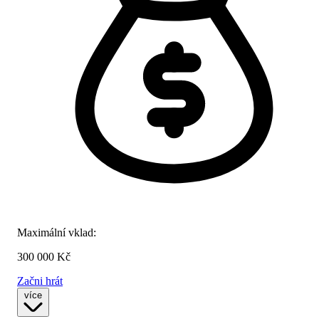
Maximální vklad:
300 000 Kč
Začni hrát
více