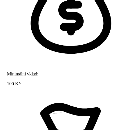
Minimální vklad:
100 Kč