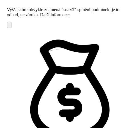
Vyšší skóre obvykle znamená "snazší" splnění podmínek; je to
odhad, ne záruka.
Další informace: