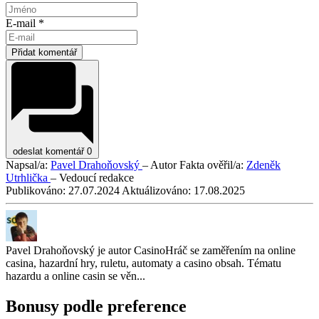
E-mail *
Přidat komentář
odeslat komentář
0
Napsal/a:
Pavel Drahoňovský
– Autor
Fakta ověřil/a:
Zdeněk
Utrhlička
– Vedoucí redakce
Publikováno:
27.07.2024
Aktuálizováno:
17.08.2025
Pavel Drahoňovský je autor CasinoHráč se zaměřením na online
casina, hazardní hry, ruletu, automaty a casino obsah. Tématu
hazardu a online casin se věn...
Bonusy podle preference