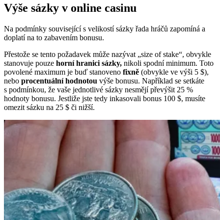
Výše sázky v online casinu
Na podmínky související s velikostí sázky řada hráčů zapomíná a
doplatí na to zabavením bonusu.
Přestože se tento požadavek může nazývat „size of stake“, obvykle
stanovuje pouze
horní hranici sázky,
nikoli spodní minimum. Toto
povolené maximum je buď stanoveno
fixně
(obvykle ve výši 5 $),
nebo
procentuální
hodnotou
výše bonusu. Například se setkáte
s podmínkou, že vaše jednotlivé sázky nesmějí převýšit 25 %
hodnoty bonusu. Jestliže jste tedy inkasovali bonus 100 $, musíte
omezit sázku na 25 $ či nižší.