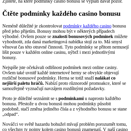
Zjistěte, na které podmínky casino bonusů se vyplatí dávat pozor.
Čtěte podmínky každého casino bonusu
Neméně důležité je zkontrolovat
podmínky každého casino
bonusu
před jeho přijetím. Bonusy mohou být v některých případech
výhodné. Ovšem pouze se
znalostí bonusových podmínek
můžete
vyhodnotit, zda daná marketingová nabídka stojí za to. Má smysl
věnovat čas této otravné činnosti. Tyto podmínky se přitom nemusejí
lišit pouze v každém online casinu, nýbrž i mezi jednotlivými
bonusy.
Nejspíše jste očekávali odlišnost podmínek mezi online casiny.
Ovšem také uvnitř každé internetové herny se obvykle objevují
rozličné bonusové podmínky. Herna se totiž snaží
nalákat co
nejširší paletu hráčů.
Nabízí proto různorodé promoakce, které se
samozřejmě vyznačují navzájem rozdílnými požadavky.
Proto je důležité seznámit se s
podmínkami
u naprosto každého
bonusu. Přestože u dvou bonusů mohou podmínky působit
podobně, stačí změna jediného čísla a z výhodného bonusu se stane
„odpad“.
Nováčci ve světě hazardu bohužel mívají problém porozumět tomu,
co všechny ty pojmy kolem casino bonusů znamenají. V naší casino