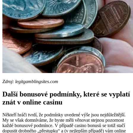
Zdroj: legitgamblingsites.com
Další bonusové podmínky, které se vyplatí
znát v online casinu
Někteří hráči tvrdí, že podmínky uvedené výše jsou nejdůležitější.
My se však domníváme, že byste měli věnovat stejnou pozornost
každé bonusové podmínce. V případě casino bonusů se totiž stačí
dopustit drobného „přestupku“ a (v nejlepším případě) vám online