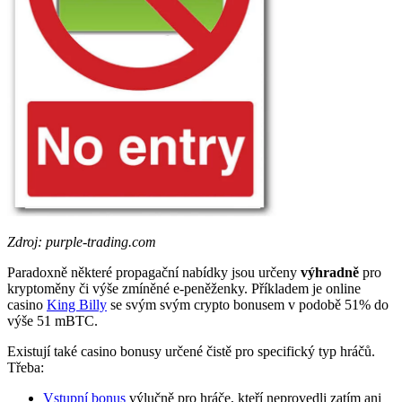
Zdroj: purple-trading.com
Paradoxně některé propagační nabídky jsou určeny
výhradně
pro
kryptoměny či výše zmíněné e-peněženky. Příkladem je online
casino
King Billy
se svým svým crypto bonusem v podobě 51% do
výše 51 mBTC.
Existují také casino bonusy určené čistě pro specifický typ hráčů.
Třeba:
Vstupní bonus
výlučně pro hráče, kteří neprovedli zatím ani