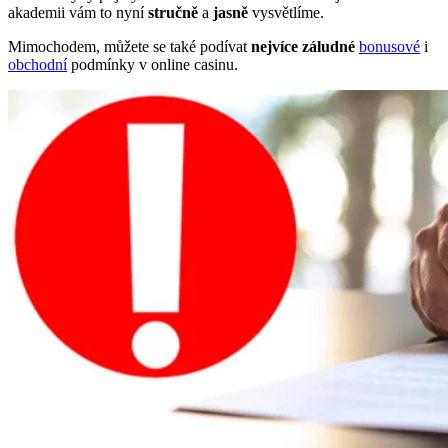
akademii vám to nyní
stručně
a
jasně
vysvětlíme.
Mimochodem, můžete se také podívat
nejvíce záludné
bonusové
i
obchodní
podmínky v online casinu.