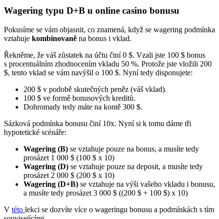
Wagering typu D+B u online casino bonusu
Pokusíme se vám objasnit, co znamená, když se wagering podmínka
vztahuje
kombinovaně
na bonus i vklad.
Řekněme, že váš zůstatek na účtu činí 0 $. Vzali jste 100 $ bonus
s procentuálním zhodnocením vkladu 50 %. Protože jste vložili 200
$, tento vklad se vám navýšil o 100 $. Nyní tedy disponujete:
200 $ v podobě skutečných peněz (váš vklad).
100 $ ve formě bonusových kreditů.
Dohromady tedy máte na kontě 300 $.
Sázková podmínka bonusu činí 10x. Nyní si k tomu dáme tři
hypotetické scénáře:
Wagering (B)
se vztahuje pouze na bonus, a musíte tedy
prosázet 1 000 $ (100 $ x 10)
Wagering (D)
se vztahuje pouze na deposit, a musíte tedy
prosázet 2 000 $ (200 $ x 10)
Wagering (D+B)
se vztahuje na výši vašeho vkladu i bonusu,
a musíte tedy prosázet 3 000 $ ((200 $ + 100 $) x 10)
V
této
lekci se dozvíte více o wageringu bonusu a podmínkách s tím
souvisejícími.