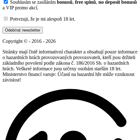
Souhlasím se zasíláním
bonusů
,
free spinů
,
no deposit bonusů
a VIP promo akcí.
Potvrzuji, že je mi alespoň 18 let.
Odebírat newsletter
Copyright © - 2016 - 2026
Stránky mají čistě informativní charakter a obsahují pouze informace
o hazardních hrách provozovaných provozovateli, kteří jsou držiteli
základního povolení podle zákona č. 186/2016 Sb. o hazardních
hrách. Veškeré informace jsou určeny osobám starším 18 let.
Ministerstvo financí varuje: Účastí na hazardní hře může vzniknout
závislost!