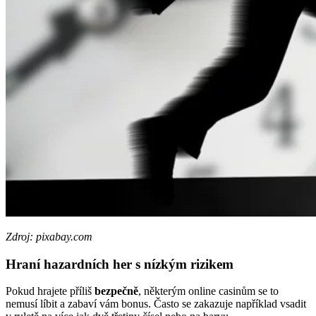
Zdroj: pixabay.com
Hraní hazardních her s nízkým rizikem
Pokud hrajete příliš
bezpečně
, některým online casinům se to
nemusí líbit a zabaví vám bonus. Často se zakazuje například vsadit