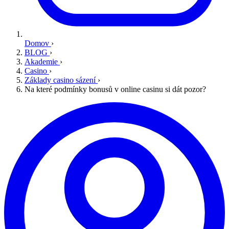
Domov
›
BLOG
›
Akademie
›
Casino
›
Základy casino sázení
›
Na které podmínky bonusů v online casinu si dát pozor?