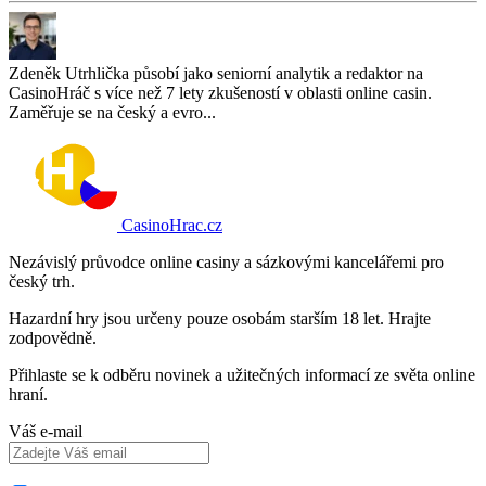
Zdeněk Utrhlička působí jako seniorní analytik a redaktor na
CasinoHráč s více než 7 lety zkušeností v oblasti online casin.
Zaměřuje se na český a evro...
CasinoHrac.cz
Nezávislý průvodce online casiny a sázkovými kancelářemi pro
český trh.
Hazardní hry jsou určeny pouze osobám starším 18 let. Hrajte
zodpovědně.
Přihlaste se k odběru novinek a užitečných informací ze světa online
hraní.
Váš e-mail