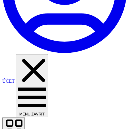
ÚČET
MENU
ZAVŘÍT