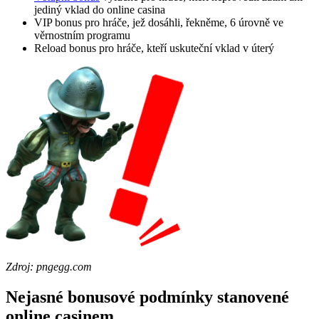
jediný vklad do online casina
VIP bonus pro hráče, jež dosáhli, řekněme, 6 úrovně ve
věrnostním programu
Reload bonus pro hráče, kteří uskuteční vklad v úterý
Zdroj: pngegg.com
Nejasné bonusové podmínky stanovené
online casinem