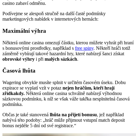
casino zabaví odměnu.
Podívejme se alespoň stručně na další časté podmínky
marketingových nabídek v internetových hernách:
Maximální výhra
Některá online casina omezují částku, kterou můžete vyhrát při hraní
s bonusovými prostředky, například s
free spiny
. Někteří hráči totiž
záměrně vybírají takové hazardní hry, které nabízejí šanci získat
obrovské výhry
i při
malých sázkách
.
Časová lhůta
Wagering obvykle musíte splnit v určitém časovém úseku. Dobu
expirace se vyplatí vzít v potaz
nejen hráčům, kteří hrají
zřídkakdy.
Některá online casina schválně nabízejí výhodnou
sázkovou podmínku, k níž se však váže takřka nesplnitelná časová
podmínka.
Občas je také stanovená
lhůta na přijetí bonusu
, jež například
nabývá této podoby: „hráč může přijmout vstupní match deposit
bonus nejdéle 5 dní od své registrace.“