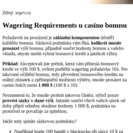
Zdroj: segev.ca
Wagering Requirements u casino bonusu
Požadavek na prosázení je
základní komponentou
(téměř)
každého bonusu. Sázková podmínka vám říká,
kolikrát musíte
prosázet
výši bonusu, případně součet hodnoty bonusu a vašeho
vkladu, abyste mohli vybrat bonusový kredit a jakékoli výhry.
Příklad
: Akceptovali jste prémii, která vám přinesla bonusový
kredit ve výši 100 $, ovšem podléhá wagering požadavku 10x. Pro
takzvané očištění bonusu, tedy převedení bonusového kreditu na
reálný zůstatek a zpřístupnění možnosti výběru, musíte prosázet na
casino hrách sumu
1 000 $
(100 $ x 10).
Neznamená to, že musíte prohrát takovou částku, nýbrž pouze
provést
sázky v dané výši
. Jakmile součet všech vašich sázek od
doby přijetí odměny dosáhne hodnoty 1 000 $, podmínka na
protočení se považuje za splněnou.
Jakže tedy splníte sázkovou podmínku?
Například hrajte 100 handů v blackjacku při sázce 10 $ za