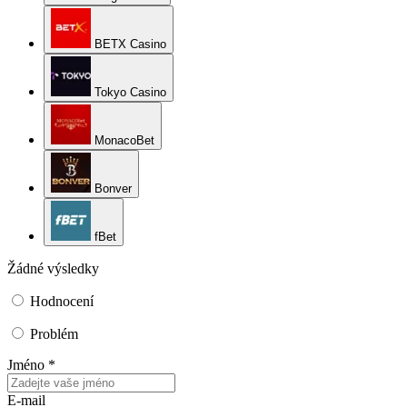
BETX Casino
Tokyo Casino
MonacoBet
Bonver
fBet
Žádné výsledky
Hodnocení
Problém
Jméno *
E-mail