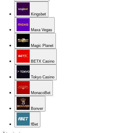
Kingsbet
Maxa Vegas
Magic Planet
BETX Casino
Tokyo Casino
MonacoBet
Bonver
fBet