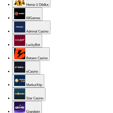
Herna U Dědka
69Games
Admiral Casino
LuckyBet
Betano Casino
eCasino
MerkurXtip
Star Casino
Grandwin