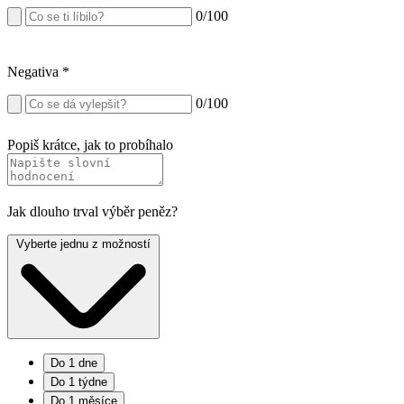
0
/100
Negativa
*
0
/100
Popiš krátce, jak to probíhalo
Jak dlouho trval výběr peněz?
Vyberte jednu z možností
Do 1 dne
Do 1 týdne
Do 1 měsíce