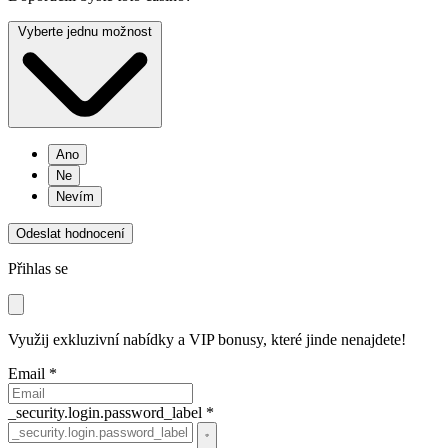
Vyberte jednu možnost
Ano
Ne
Nevím
Odeslat hodnocení
Přihlas se
Využij exkluzivní nabídky a VIP bonusy, které jinde nenajdete!
Email *
_security.login.password_label *