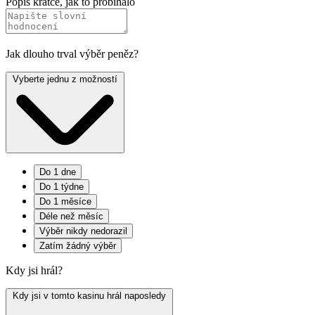
Popiš krátce, jak to probíhalo
Jak dlouho trval výběr peněz?
Vyberte jednu z možností
Do 1 dne
Do 1 týdne
Do 1 měsíce
Déle než měsíc
Výběr nikdy nedorazil
Zatím žádný výběr
Kdy jsi hrál?
Kdy jsi v tomto kasinu hrál naposledy