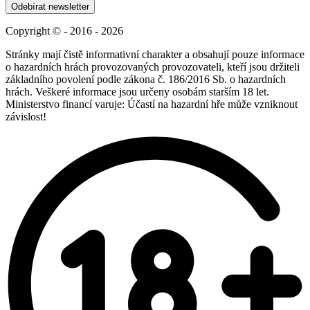
Odebírat newsletter
Copyright © - 2016 - 2026
Stránky mají čistě informativní charakter a obsahují pouze informace
o hazardních hrách provozovaných provozovateli, kteří jsou držiteli
základního povolení podle zákona č. 186/2016 Sb. o hazardních
hrách. Veškeré informace jsou určeny osobám starším 18 let.
Ministerstvo financí varuje: Účastí na hazardní hře může vzniknout
závislost!