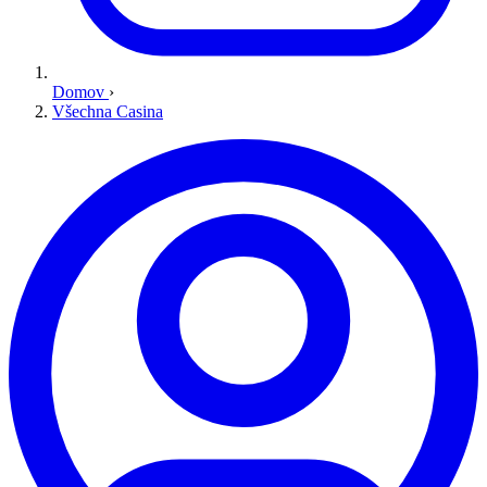
Domov
›
Všechna Casina