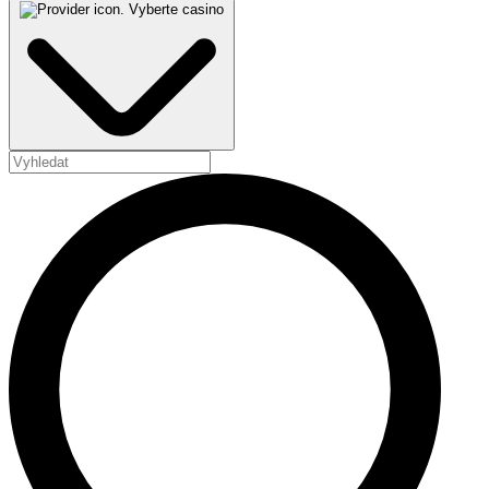
Vyberte casino