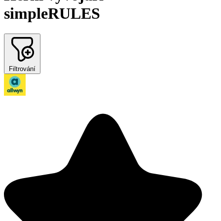
simpleRULES
Filtrování