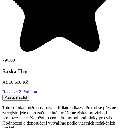
79/100
Sazka Hry
Až 50 600 Kč
Recenze
Začni hrát
Zobrazit další
Tato stránka může obsahovat affiliate odkazy. Pokud se přes ně
zaregistrujete nebo začnete hrát, můžeme získat provizi od
provozovatele. Nemění to cenu, bonus ani podmínky pro vás.
Hodnocení a doporučení vytváříme podle vlastních redakčních