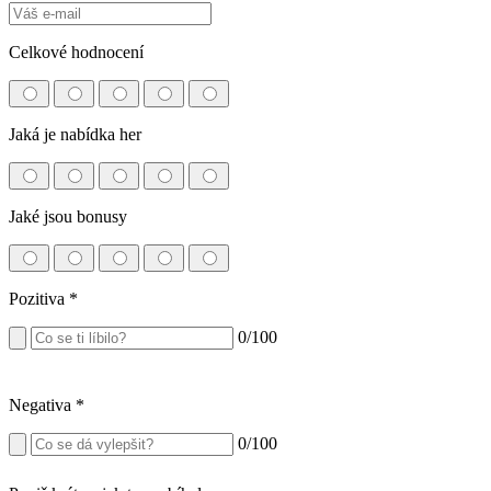
Celkové hodnocení
Jaká je nabídka her
Jaké jsou bonusy
Pozitiva
*
0
/100
Negativa
*
0
/100