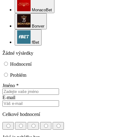
MonacoBet
Bonver
fBet
Žádné výsledky
Hodnocení
Problém
Jméno *
E-mail
Celkové hodnocení