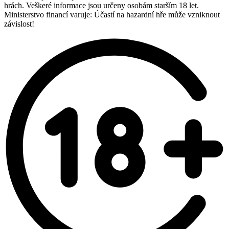
hrách. Veškeré informace jsou určeny osobám starším 18 let.
Ministerstvo financí varuje: Účastí na hazardní hře může vzniknout
závislost!