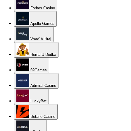
Forbes Casino
Apollo Games
Vsaď A Hrej
Herna U Dědka
69Games
Admiral Casino
LuckyBet
Betano Casino