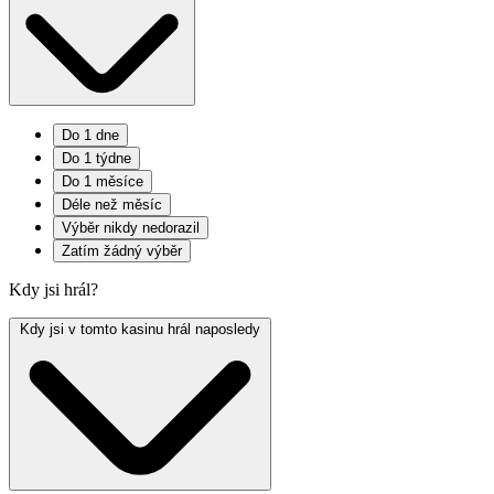
Do 1 dne
Do 1 týdne
Do 1 měsíce
Déle než měsíc
Výběr nikdy nedorazil
Zatím žádný výběr
Kdy jsi hrál?
Kdy jsi v tomto kasinu hrál naposledy