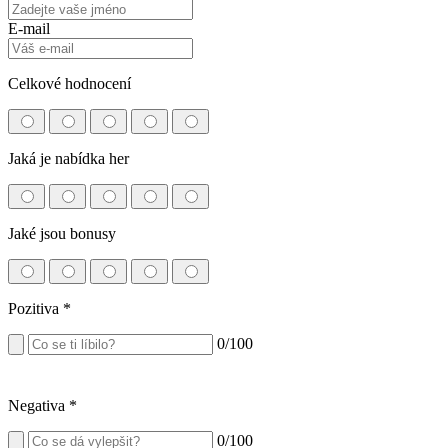
E-mail
Celkové hodnocení
Jaká je nabídka her
Jaké jsou bonusy
Pozitiva
*
0
/100
Negativa
*
0
/100