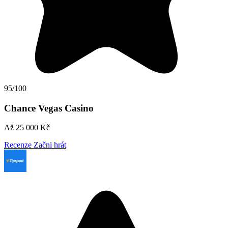
95/100
Chance Vegas Casino
Až 25 000 Kč
Recenze
Začni hrát