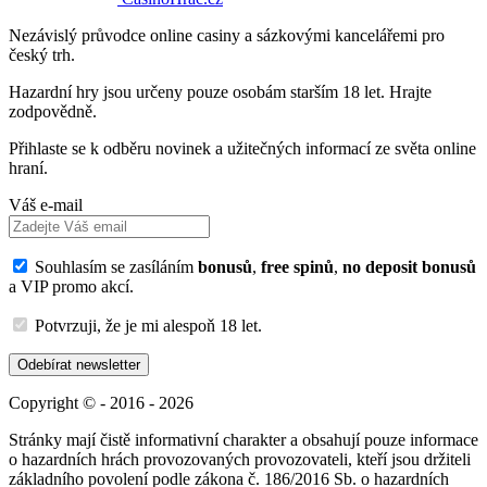
Nezávislý průvodce online casiny a sázkovými kancelářemi pro
český trh.
Hazardní hry jsou určeny pouze osobám starším 18 let. Hrajte
zodpovědně.
Přihlaste se k odběru novinek a užitečných informací ze světa online
hraní.
Váš e-mail
Souhlasím se zasíláním
bonusů
,
free spinů
,
no deposit bonusů
a VIP promo akcí.
Potvrzuji, že je mi alespoň 18 let.
Odebírat newsletter
Copyright © - 2016 - 2026
Stránky mají čistě informativní charakter a obsahují pouze informace
o hazardních hrách provozovaných provozovateli, kteří jsou držiteli
základního povolení podle zákona č. 186/2016 Sb. o hazardních