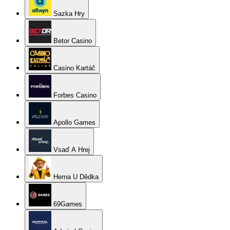
Sazka Hry
Betor Casino
Casino Kartáč
Forbes Casino
Apollo Games
Vsaď A Hrej
Herna U Dědka
69Games