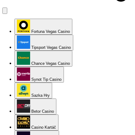
Fortuna Vegas Casino
Tipsport Vegas Casino
Chance Vegas Casino
Synot Tip Casino
Sazka Hry
Betor Casino
Casino Kartáč