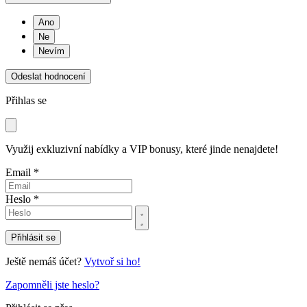
Ano
Ne
Nevím
Odeslat hodnocení
Přihlas se
Využij exkluzivní nabídky a VIP bonusy, které jinde nenajdete!
Email *
Heslo *
Přihlásit se
Ještě nemáš účet?
Vytvoř si ho!
Zapomněli jste heslo?