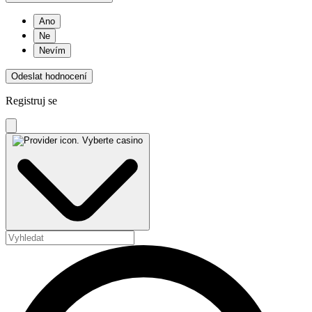
Ano
Ne
Nevím
Odeslat hodnocení
Registruj se
Vyberte casino