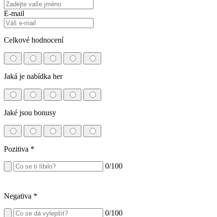
E-mail
Celkové hodnocení
Jaká je nabídka her
Jaké jsou bonusy
Pozitiva
*
0
/100
Negativa
*
0
/100