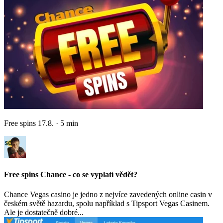
Free spins
17.8.
·
5
min
Free spins Chance - co se vyplatí vědět?
Chance Vegas casino je jedno z nejvíce zavedených online casin v
českém světě hazardu, spolu například s Tipsport Vegas Casinem.
Ale je dostatečně dobré...