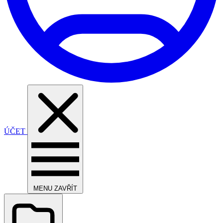
ÚČET
MENU
ZAVŘÍT