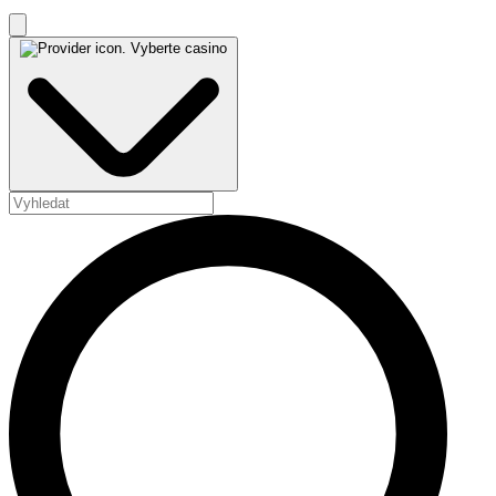
Vyberte casino