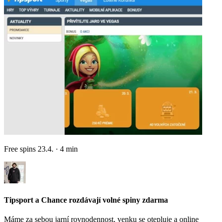
Free spins
23.4.
·
4
min
Tipsport a Chance rozdávají volné spiny zdarma
Máme za sebou jarní rovnodennost, venku se otepluje a online