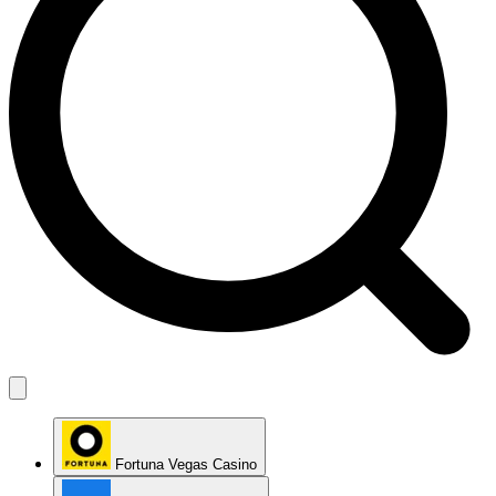
Fortuna Vegas Casino