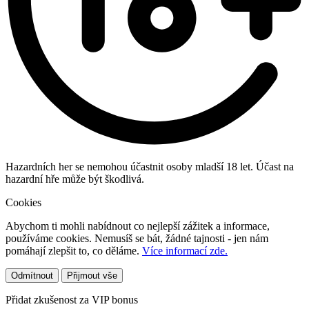
Hazardních her se nemohou účastnit osoby mladší 18 let. Účast na
hazardní hře může být škodlivá.
Cookies
Abychom ti mohli nabídnout co nejlepší zážitek a informace,
používáme cookies. Nemusíš se bát, žádné tajnosti - jen nám
pomáhají zlepšit to, co děláme.
Více informací zde.
Odmítnout
Přijmout vše
Přidat zkušenost za VIP bonus