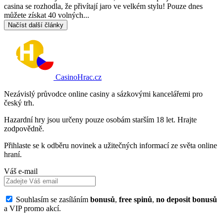
casina se rozhodla, že přivítají jaro ve velkém stylu! Pouze dnes
můžete získat 40 volných...
Načíst další články
CasinoHrac.cz
Nezávislý průvodce online casiny a sázkovými kancelářemi pro
český trh.
Hazardní hry jsou určeny pouze osobám starším 18 let. Hrajte
zodpovědně.
Přihlaste se k odběru novinek a užitečných informací ze světa online
hraní.
Váš e-mail
Souhlasím se zasíláním
bonusů
,
free spinů
,
no deposit bonusů
a VIP promo akcí.