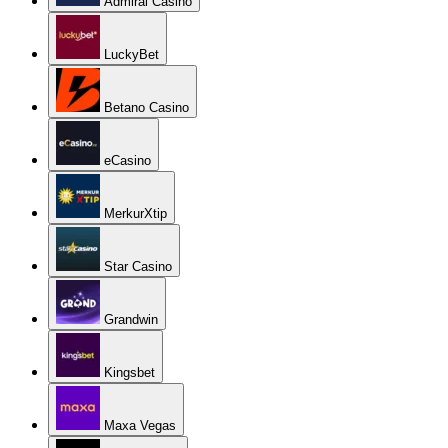
Admiral Casino
LuckyBet
Betano Casino
eCasino
MerkurXtip
Star Casino
Grandwin
Kingsbet
Maxa Vegas