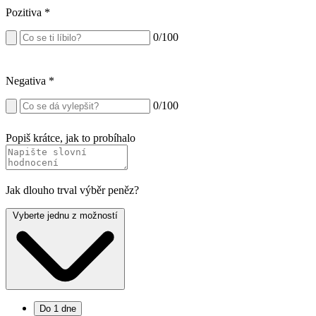
Pozitiva
*
0
/100
Negativa
*
0
/100
Popiš krátce, jak to probíhalo
Jak dlouho trval výběr peněz?
Vyberte jednu z možností
Do 1 dne