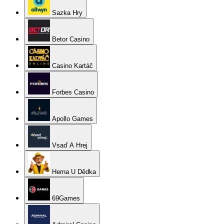
Sazka Hry
Betor Casino
Casino Kartáč
Forbes Casino
Apollo Games
Vsaď A Hrej
Herna U Dědka
69Games