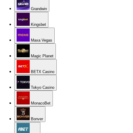
Grandwin
Kingsbet
Maxa Vegas
Magic Planet
BETX Casino
Tokyo Casino
MonacoBet
Bonver