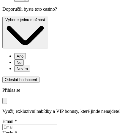
Doporučili byste toto casino?
Vyberte jednu možnost
Ano
Ne
Nevím
Odeslat hodnocení
Přihlas se
Využij exkluzivní nabídky a VIP bonusy, které jinde nenajdete!
Email *
Heslo *