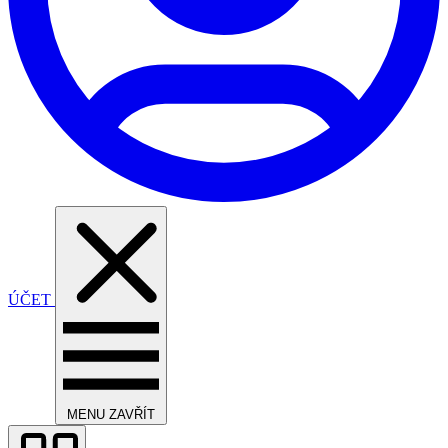
ÚČET
MENU
ZAVŘÍT