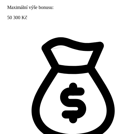
Maximální výše bonusu:
50 300 Kč