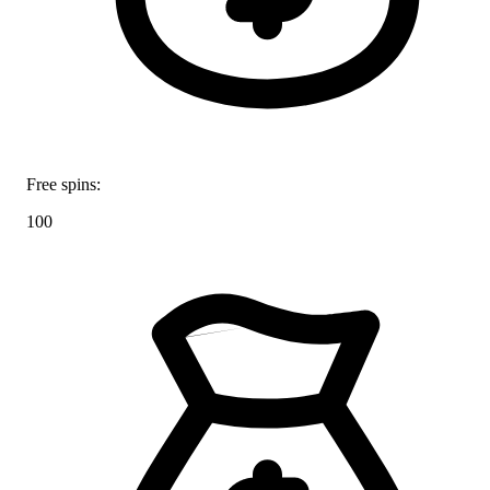
Free spins:
100