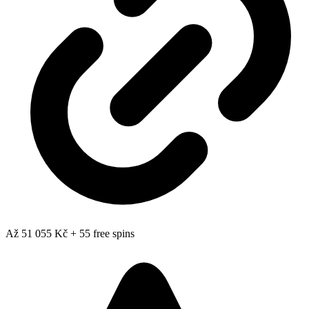
Až 51 055 Kč + 55 free spins