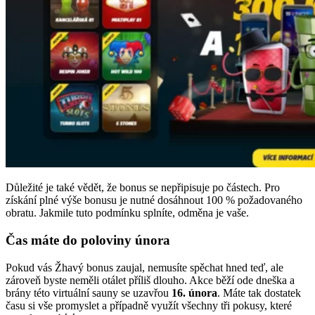
Důležité je také vědět, že bonus se nepřipisuje po částech. Pro
získání plné výše bonusu je nutné dosáhnout 100 % požadovaného
obratu. Jakmile tuto podmínku splníte, odměna je vaše.
Čas máte do poloviny února
Pokud vás Žhavý bonus zaujal, nemusíte spěchat hned teď, ale
zároveň byste neměli otálet příliš dlouho. Akce běží ode dneška a
brány této virtuální sauny se uzavřou
16. února
. Máte tak dostatek
času si vše promyslet a případně využít všechny tři pokusy, které