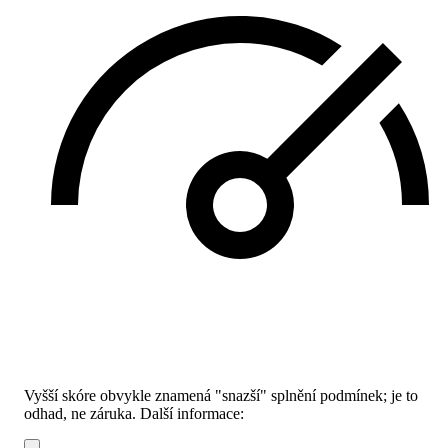
Vyšší skóre obvykle znamená "snazší" splnění podmínek; je to
odhad, ne záruka.
Další informace: