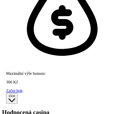
Maximální výše bonusu:
300 Kč
Začni hrát
více
Hodnocená casina