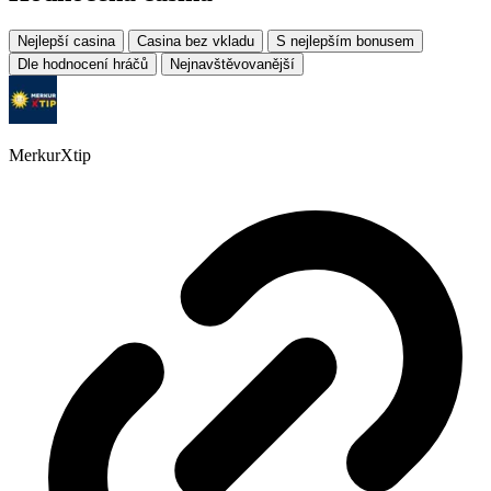
Nejlepší casina
Casina bez vkladu
S nejlepším bonusem
Dle hodnocení hráčů
Nejnavštěvovanější
MerkurXtip