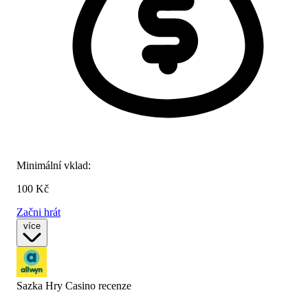
Minimální vklad:
100 Kč
Začni hrát
více
Sazka Hry Casino
recenze