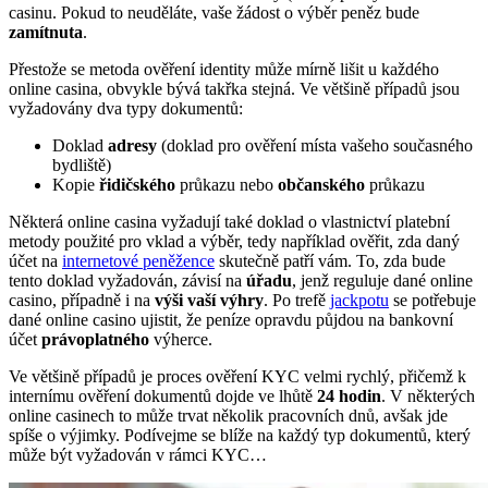
casinu. Pokud to neuděláte, vaše žádost o výběr peněz bude
zamítnuta
.
Přestože se metoda ověření identity může mírně lišit u každého
online casina, obvykle bývá takřka stejná. Ve většině případů jsou
vyžadovány dva typy dokumentů:
Doklad
adresy
(doklad pro ověření místa vašeho současného
bydliště)
Kopie
řidičského
průkazu nebo
občanského
průkazu
Některá online casina vyžadují také doklad o vlastnictví platební
metody použité pro vklad a výběr, tedy například ověřit, zda daný
účet na
internetové peněžence
skutečně patří vám. To, zda bude
tento doklad vyžadován, závisí na
úřadu
, jenž reguluje dané online
casino, případně i na
výši vaší výhry
. Po trefě
jackpotu
se potřebuje
dané online casino ujistit, že peníze opravdu půjdou na bankovní
účet
právoplatného
výherce.
Ve většině případů je proces ověření KYC velmi rychlý, přičemž k
internímu ověření dokumentů dojde ve lhůtě
24 hodin
. V některých
online casinech to může trvat několik pracovních dnů, avšak jde
spíše o výjimky. Podívejme se blíže na každý typ dokumentů, který
může být vyžadován v rámci KYC…