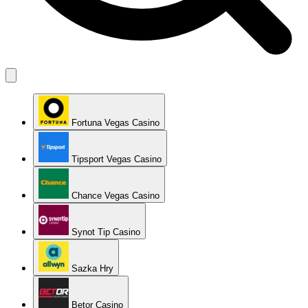
Fortuna Vegas Casino
Tipsport Vegas Casino
Chance Vegas Casino
Synot Tip Casino
Sazka Hry
Betor Casino