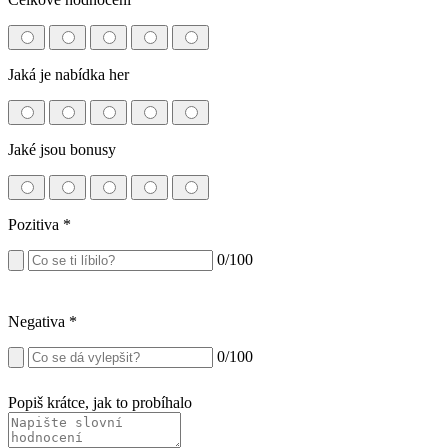
Jaká je nabídka her
Jaké jsou bonusy
Pozitiva
*
0
/100
Negativa
*
0
/100
Popiš krátce, jak to probíhalo