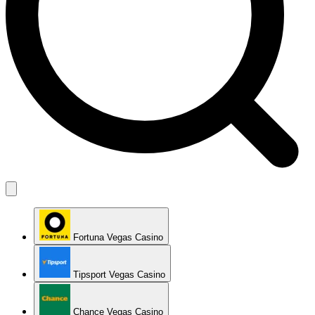
Fortuna Vegas Casino
Tipsport Vegas Casino
Chance Vegas Casino