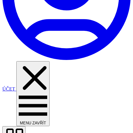
ÚČET
MENU
ZAVŘÍT