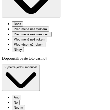
Dnes
Před méně než týdnem
Před méně než měsícem
Před méně než rokem
Před více než rokem
Nikdy
Doporučili byste toto casino?
Vyberte jednu možnost
Ano
Ne
Nevím