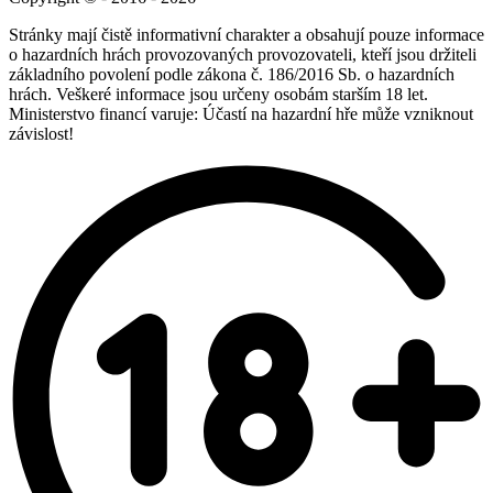
Stránky mají čistě informativní charakter a obsahují pouze informace
o hazardních hrách provozovaných provozovateli, kteří jsou držiteli
základního povolení podle zákona č. 186/2016 Sb. o hazardních
hrách. Veškeré informace jsou určeny osobám starším 18 let.
Ministerstvo financí varuje: Účastí na hazardní hře může vzniknout
závislost!