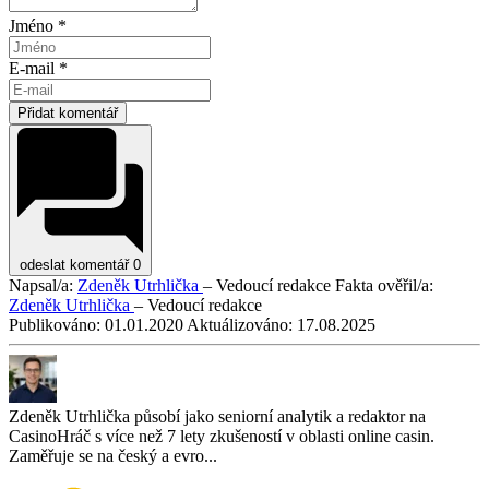
Jméno *
E-mail *
Přidat komentář
odeslat komentář
0
Napsal/a:
Zdeněk Utrhlička
– Vedoucí redakce
Fakta ověřil/a:
Zdeněk Utrhlička
– Vedoucí redakce
Publikováno:
01.01.2020
Aktuálizováno:
17.08.2025
Zdeněk Utrhlička působí jako seniorní analytik a redaktor na
CasinoHráč s více než 7 lety zkušeností v oblasti online casin.
Zaměřuje se na český a evro...