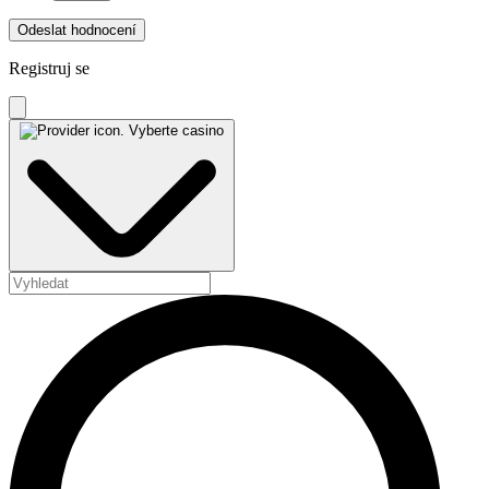
Odeslat hodnocení
Registruj se
Vyberte casino