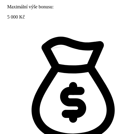
Maximální výše bonusu:
5 000 Kč