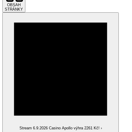
OBSAH
STRÁNKY
Stream 6.9.2026 Casino Apollo výhra 2261 Kč!
›