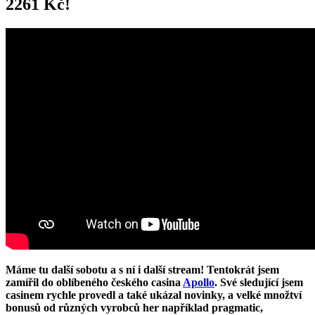
2261 Kč!
Máme tu další sobotu a s ní i další stream! Tentokrát jsem
zamířil do oblíbeného českého casina
Apollo
. Své sledující jsem
casinem rychle provedl a také ukázal novinky, a velké množtví
bonusů od různých vyrobců her například pragmatic,