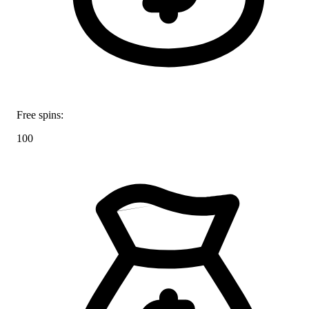
Free spins:
100