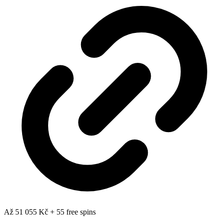
Až 51 055 Kč + 55 free spins