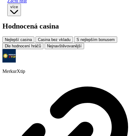
Začni hrát
více
Hodnocená casina
Nejlepší casina
Casina bez vkladu
S nejlepším bonusem
Dle hodnocení hráčů
Nejnavštěvovanější
MerkurXtip