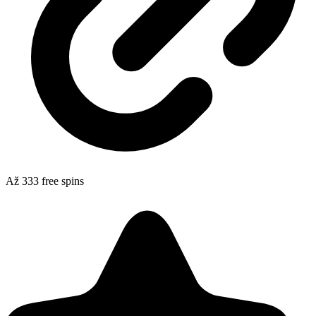
Až 333 free spins