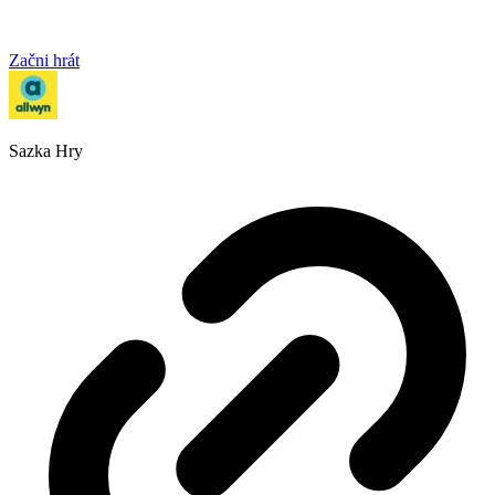
Začni hrát
Sazka Hry