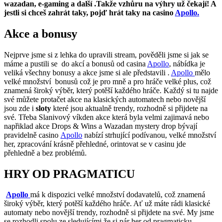
wazadan, e-gaming a další .Takže vzhůru na výhry už čekají! A
jestli si chceš zahrát taky, pojď hrát taky na casino
Apollo.
Akce a bonusy
Nejprve jsme si z lehka do upravili stream, pověděli jsme si jak se
máme a pustili se do akcí a bonusů od casina
Apollo
, nábídka je
veliká všechny bonusy a akce jsme si ale představili .
Apollo
mělo
velké množství bonusů což je pro mně a pro hráče velké plus, což
znamená široký výběr, který potěší každého hráče. Každý si tu najde
své můžete protačet akce na klasických automatech nebo novější
jsou zde i
sloty
které jsou aktualně trendy, rozhodně si přijdete na
své. Třeba Slanivový víkden akce která byla velmi zajimavá nebo
napřiklad akce Drops & Wins a Wazadan mystery drop bývají
pravidelně casino
Apollo
nabízí strhující podívanou, velké množství
her, zpracování krásně přehledné, orintovat se v casinu jde
přehledně a bez problémů.
HRY OD PRAGMATICU
Apollo
má k dispozici velké množství dodavatelů, což znamená
široký výběr, který potěší každého hráče. Ať už máte rádi klasické
automaty nebo novější trendy, rozhodně si přijdete na své. My jsme
se rozhodli spolu ze sledujícími že si pár her od pragmaticku