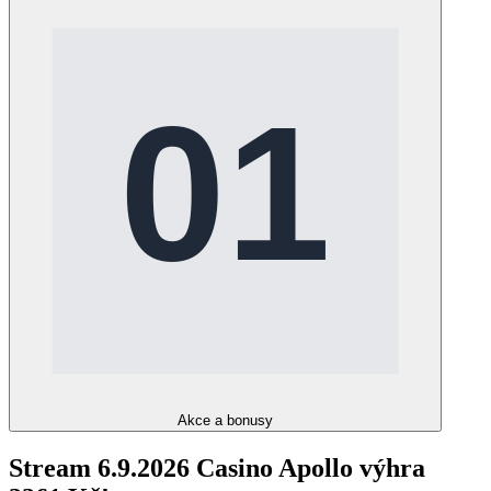
Akce a bonusy
Stream 6.9.2026 Casino Apollo výhra