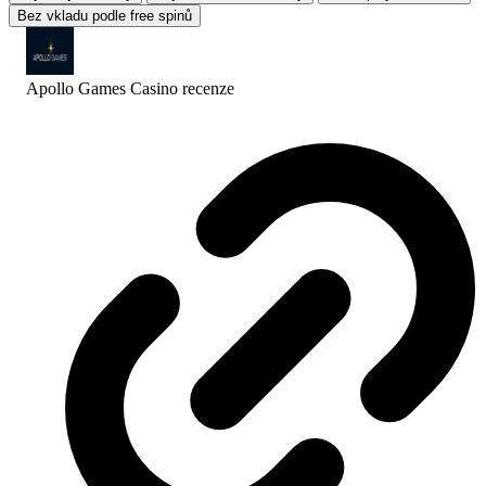
Bez vkladu podle free spinů
Apollo Games Casino
recenze