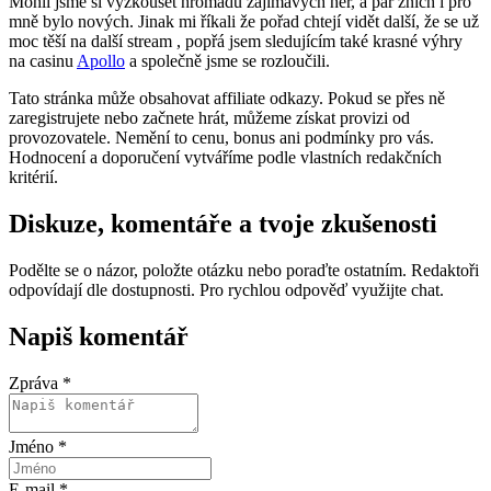
Mohli jsme si vyzkoušet hromadu zajímavých her, a pár znich i pro
mně bylo nových. Jinak mi říkali že pořad chtejí vidět další, že se už
moc těší na další stream , popřá jsem sledujícím také krasné výhry
na casinu
Apollo
a společně jsme se rozloučili.
Tato stránka může obsahovat affiliate odkazy. Pokud se přes ně
zaregistrujete nebo začnete hrát, můžeme získat provizi od
provozovatele. Nemění to cenu, bonus ani podmínky pro vás.
Hodnocení a doporučení vytváříme podle vlastních redakčních
kritérií.
Diskuze, komentáře a tvoje zkušenosti
Podělte se o názor, položte otázku nebo poraďte ostatním. Redaktoři
odpovídají dle dostupnosti. Pro rychlou odpověď využijte chat.
Napiš komentář
Zpráva *
Jméno *
E-mail *