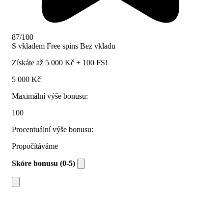
87/100
S vkladem
Free spins
Bez vkladu
Získáte až 5 000 Kč + 100 FS!
5 000 Kč
Maximální výše bonusu:
100
Procentuální výše bonusu:
Propočítáváme
Skóre bonusu (0-5)