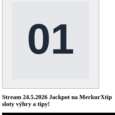
Stream 24.5.2026 Jackpot na MerkurXtip
sloty výhry a tipy!