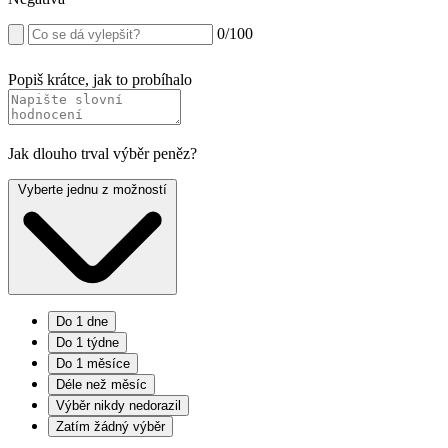
0
/100
Popiš krátce, jak to probíhalo
Jak dlouho trval výběr peněz?
Vyberte jednu z možností
Do 1 dne
Do 1 týdne
Do 1 měsíce
Déle než měsíc
Výběr nikdy nedorazil
Zatím žádný výběr