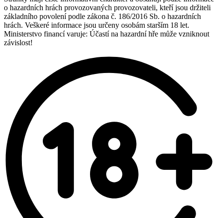
o hazardních hrách provozovaných provozovateli, kteří jsou držiteli
základního povolení podle zákona č. 186/2016 Sb. o hazardních
hrách. Veškeré informace jsou určeny osobám starším 18 let.
Ministerstvo financí varuje: Účastí na hazardní hře může vzniknout
závislost!