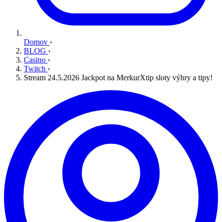
Domov
›
BLOG
›
Casino
›
Twitch
›
Stream 24.5.2026 Jackpot na MerkurXtip sloty výhry a tipy!