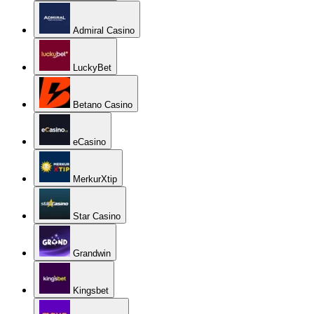
Admiral Casino
LuckyBet
Betano Casino
eCasino
MerkurXtip
Star Casino
Grandwin
Kingsbet