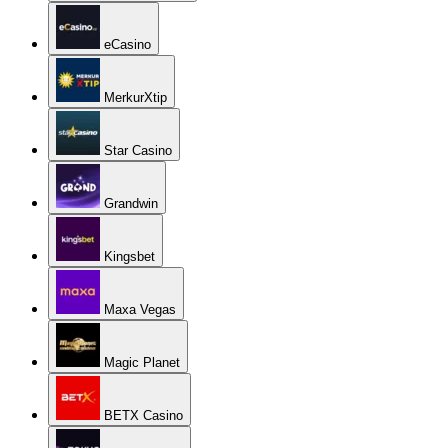
eCasino
MerkurXtip
Star Casino
Grandwin
Kingsbet
Maxa Vegas
Magic Planet
BETX Casino