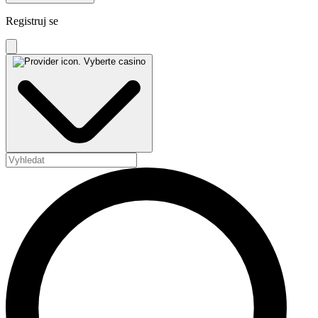
Registruj se
Vyberte casino