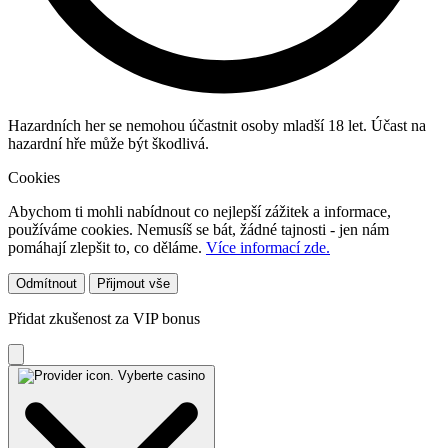
Hazardních her se nemohou účastnit osoby mladší 18 let. Účast na
hazardní hře může být škodlivá.
Cookies
Abychom ti mohli nabídnout co nejlepší zážitek a informace,
používáme cookies. Nemusíš se bát, žádné tajnosti - jen nám
pomáhají zlepšit to, co děláme.
Více informací zde.
Odmítnout
Přijmout vše
Přidat zkušenost za VIP bonus
Vyberte casino