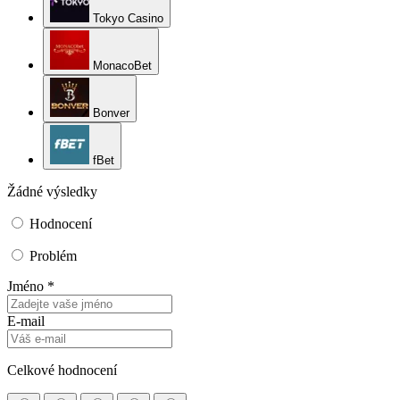
Tokyo Casino
MonacoBet
Bonver
fBet
Žádné výsledky
Hodnocení
Problém
Jméno *
E-mail
Celkové hodnocení