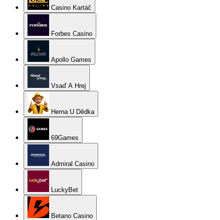
Casino Kartáč
Forbes Casino
Apollo Games
Vsaď A Hrej
Herna U Dědka
69Games
Admiral Casino
LuckyBet
Betano Casino