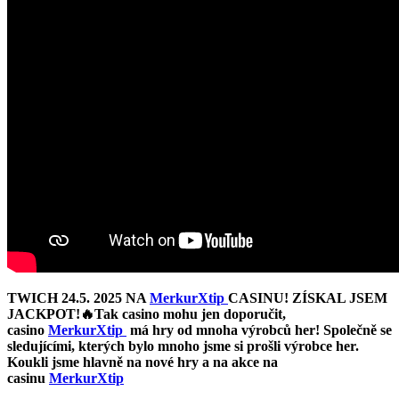
TWICH 24.5. 2025 NA
MerkurXtip
CASINU! ZÍSKAL JSEM
JACKPOT!🔥
Tak casino mohu jen doporučit,
casino
MerkurXtip
má hry od mnoha výrobců her! Společně se
sledujícími, kterých bylo mnoho jsme si prošli výrobce her.
Koukli jsme hlavně na nové hry a na akce na
casinu
MerkurXtip