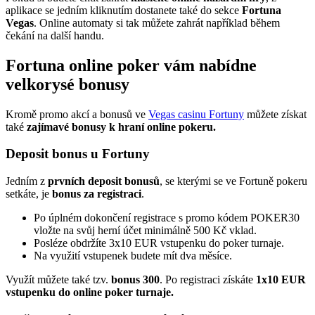
aplikace se jedním kliknutím dostanete také do sekce
Fortuna
Vegas
. Online automaty si tak můžete zahrát například během
čekání na další handu.
Fortuna online poker vám nabídne
velkorysé bonusy
Kromě promo akcí a bonusů ve
Vegas casinu Fortuny
můžete získat
také
zajímavé bonusy k hraní online pokeru.
Deposit bonus u Fortuny
Jedním z
prvních deposit bonusů
, se kterými se ve Fortuně pokeru
setkáte, je
bonus za registraci
.
Po úplném dokončení registrace s promo kódem POKER30
vložte na svůj herní účet minimálně 500 Kč vklad.
Posléze obdržíte 3x10 EUR vstupenku do poker turnaje.
Na využití vstupenek budete mít dva měsíce.
Využít můžete také tzv.
bonus 300
. Po registraci získáte
1x10 EUR
vstupenku do online poker turnaje.