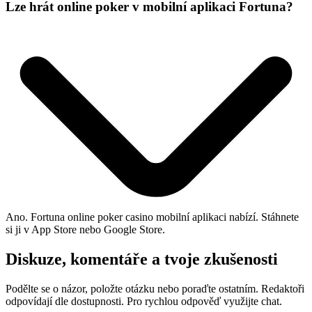
Lze hrát online poker v mobilní aplikaci Fortuna?
Ano. Fortuna online poker casino mobilní aplikaci nabízí. Stáhnete
si ji v App Store nebo Google Store.
Diskuze, komentáře a tvoje zkušenosti
Podělte se o názor, položte otázku nebo poraďte ostatním. Redaktoři
odpovídají dle dostupnosti. Pro rychlou odpověď využijte chat.