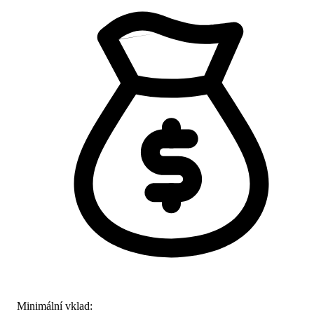
Minimální vklad: