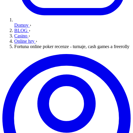
Domov
›
BLOG
›
Casino
›
Online hry
›
Fortuna online poker recenze - turnaje, cash games a freerolly