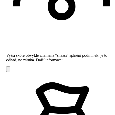
Vyšší skóre obvykle znamená "snazší" splnění podmínek; je to
odhad, ne záruka.
Další informace: