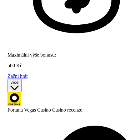
Maximální výše bonusu:
500 Kč
Začni hrát
více
Fortuna Vegas Casino Casino
recenze