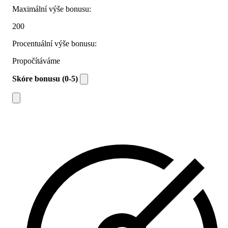
Maximální výše bonusu:
200
Procentuální výše bonusu:
Propočítáváme
Skóre bonusu (0-5)