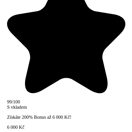
99/100
S vkladem
Získáte 200% Bonus až 6 000 Kč!
6 000 Kč