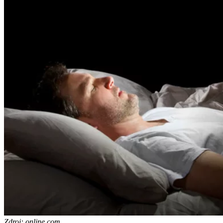
Zdroj: online.com