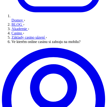
Domov
›
BLOG
›
Akademie
›
Casino
›
Základy casino sázení
›
Ve kterém online casinu si zahraju na mobilu?