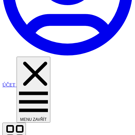
ÚČET
MENU
ZAVŘÍT