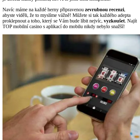
Navíc máme na každé herny připravenou
zevrubnou recenzi
,
abyste viděli, že to myslíme vážně! Můžete si tak každého adepta
proklepnout a toho, který se Vám bude líbit nejvíc,
vyzkoušet
. Najít
TOP mobilní casino s aplikací do mobilu nikdy nebylo snažší!