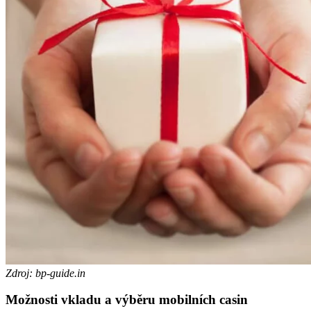
Zdroj: bp-guide.in
Možnosti vkladu a výběru mobilních casin