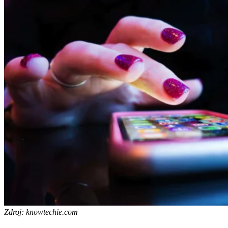
Zdroj: knowtechie.com