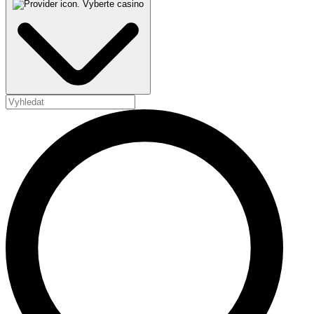
Vyberte casino