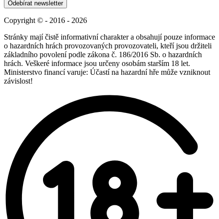
Odebírat newsletter
Copyright © - 2016 - 2026
Stránky mají čistě informativní charakter a obsahují pouze informace
o hazardních hrách provozovaných provozovateli, kteří jsou držiteli
základního povolení podle zákona č. 186/2016 Sb. o hazardních
hrách. Veškeré informace jsou určeny osobám starším 18 let.
Ministerstvo financí varuje: Účastí na hazardní hře může vzniknout
závislost!