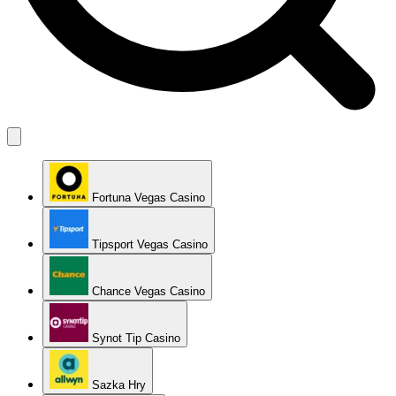
Fortuna Vegas Casino
Tipsport Vegas Casino
Chance Vegas Casino
Synot Tip Casino
Sazka Hry