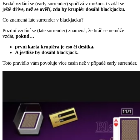
Brzké vzdání se (early surrender) spočívá v možnosti vzdát se
ještě
dříve, než se ov
ěří, zda by krupiér dosáhl blackjacku.
Co znamená late surrender v blackjacku?
Pozdní vzdání se (late surrender) znamená, že hráč se nemůže
vzdát,
pokud…
první karta krupiéra je eso či desítka.
A jestliže by dosáhl blackjack.
Toto pravidlo vám povoluje více casin než v případě early surrender.