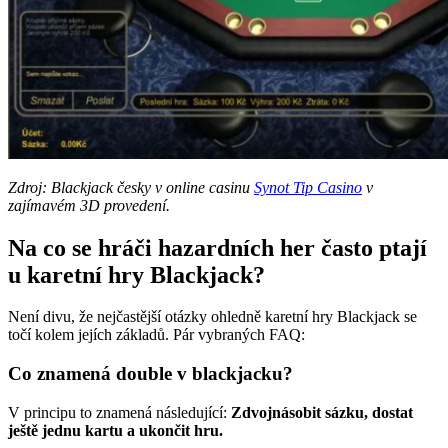
Zdroj: Blackjack česky v online casinu
Synot Tip Casino
v
zajímavém 3D provedení.
Na co se hráči hazardních her často ptají
u karetní hry Blackjack?
Není divu, že nejčastější otázky ohledně karetní hry Blackjack se
točí kolem jejích základů. Pár vybraných FAQ:
Co znamená double v blackjacku?
V principu to znamená následující:
Zdvojnásobit sázku, dostat
ještě jednu kartu a ukončit hru.