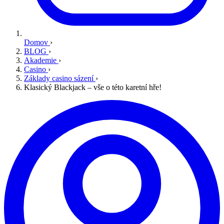
Domov
›
BLOG
›
Akademie
›
Casino
›
Základy casino sázení
›
Klasický Blackjack – vše o této karetní hře!