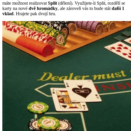
máte možnost realizovat
Split
(dělení). Využijete-li Split, rozdělí se
karty na nové
dvě hromádky
, ale zároveň vás to bude stát
další 1
vklad
. Hrajete pak dvojí hru.