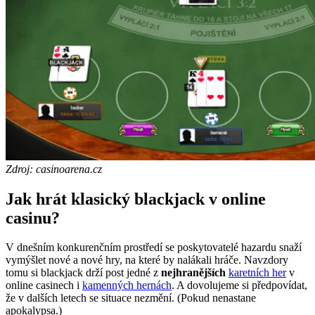
Zdroj: casinoarena.cz
Jak hrát klasický blackjack v online
casinu?
V dnešním konkurenčním prostředí se poskytovatelé hazardu snaží
vymýšlet nové a nové hry, na které by nalákali hráče. Navzdory
tomu si blackjack drží post jedné z
nejhranějších
karetních her
v
online casinech i
kamenných hernách
. A dovolujeme si předpovídat,
že v dalších letech se situace nezmění. (Pokud nenastane
apokalypsa.)