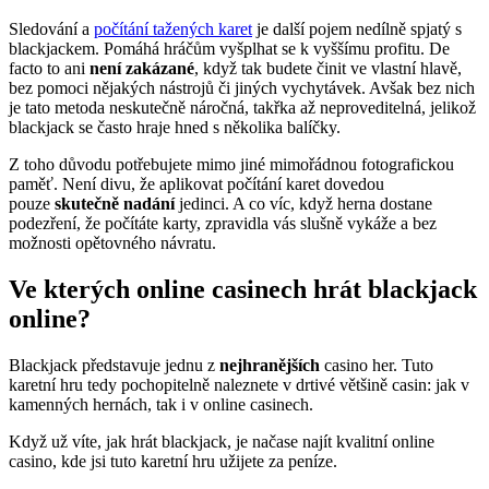
Sledování a
počítání tažených karet
je další pojem nedílně spjatý s
blackjackem. Pomáhá hráčům vyšplhat se k vyššímu profitu. De
facto to ani
není zakázané
, když tak budete činit ve vlastní hlavě,
bez pomoci nějakých nástrojů či jiných vychytávek. Avšak bez nich
je tato metoda neskutečně náročná, takřka až neproveditelná, jelikož
blackjack se často hraje hned s několika balíčky.
Z toho důvodu potřebujete mimo jiné mimořádnou fotografickou
paměť. Není divu, že aplikovat počítání karet dovedou
pouze
skutečně nadání
jedinci. A co víc, když herna dostane
podezření, že počítáte karty, zpravidla vás slušně vykáže a bez
možnosti opětovného návratu.
Ve kterých online casinech hrát blackjack
online?
Blackjack představuje jednu z
nejhranějších
casino her. Tuto
karetní hru tedy pochopitelně naleznete v drtivé většině casin: jak v
kamenných hernách, tak i v online casinech.
Když už víte, jak hrát blackjack, je načase najít kvalitní online
casino, kde jsi tuto karetní hru užijete za peníze.