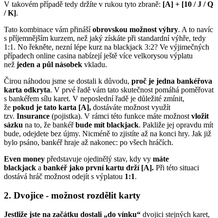
V takovém případě tedy držíte v rukou tyto zbraně:
[A] + [10 / J / Q
/ K]
.
Tato kombinace vám přináší
obrovskou možnost výhry
. A to navíc
s příjemnějším kurzem, než jaký získáte při standardní výhře, tedy
1:1. No řekněte, nezní lépe kurz na blackjack 3:2? Ve výjimečných
případech online casina nabízejí ještě více velkorysou výplatu
než
jeden a půl násobek
vkladu.
Čirou náhodou jsme se dostali k důvodu,
proč je jedna bankéřova
karta odkryta
. V prvé řadě vám tato skutečnost pomáhá poměřovat
s bankéřem sílu karet. V neposlední řadě je důležité zmínit,
že
pokud je tato karta [A],
dostáváte možnost využít
tzv.
Insurance
(pojistka). V rámci této funkce máte možnost
vložit
sázku
na to, že bankéř
bude mít blackjack
. Pakliže jej opravdu mít
bude, odejdete bez újmy. Nicméně to zjistíte až na konci hry. Jak již
bylo psáno, bankéř hraje až nakonec: po všech hráčích.
Even money
představuje ojedinělý stav, kdy vy
máte
blackjack
a
bankéř jako první kartu drží [A].
Při této situaci
dostává hráč možnost odejít s výplatou
1:1
.
2.
Dvojice - možnost rozdělit karty
Jestliže jste na začátku dostali „do vínku“
dvojici stejných karet,