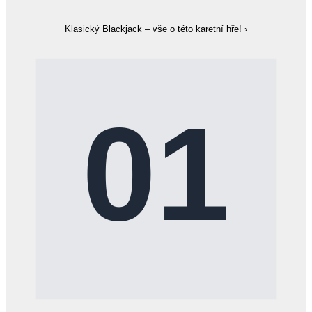
Klasický Blackjack – vše o této karetní hře!
›