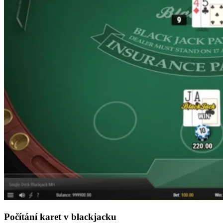
Počítání karet v blackjacku