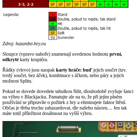
Zdroj: hazardni-hry.eu
Sloupce (vpravo nahoře) znamenají uvedenou hodnotu
první,
odkryté
karty krupiéra.
Řádky (vlevo) jsou naopak
karty hráče: buď
jejich součet (tzv.
tvrdý součet, bez áček), kombinace s áčkem, nebo páry a jejich
možnost Splitu.
Pokud se dovede dovedete tabulkou řídit, dlouhodobě zvyšuje šanci
na výhru v Blackjacku. Pamatujte ale na to, že při jejím plném
používání se připravíte o požitek z hry a eliminujete faktor štěstí.
Občas je třeba trochu zahazardovat, dle našeho názoru… Jen tak
máte totiž příležitost dosáhnout na vyšší výhru.