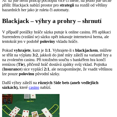
Ať už jste herní princip pochopili více či méně, na jedno jste určitě
přišli: Blackjack nabízí prostor pro
strategii
na rozdíl od většiny
hazardních her jako je ruleta či automaty.
Blackjack – výhry a prohry – shrnutí
V případě porážky hráče sázka putuje k online casinu. Při aplikaci
Surrenderu (vzdání se) sázku opět inkasuje internetová herna, ale
tentokrát jen v podobě
poloviny
vkladu hráče.
Pokud
vyhrajete
, kurz je
1:1
. Vyhrajete-li s
blackjackem
, můžete
se těšit na výplatu
3:2
, jakkoli do jisté míry záleží na variantě hry a
na zvoleném casinu. Při totožném součtu s bankéřem hra končí
remízou (
Tie
), přičemž hráč dostává zpátky svůj vklad. Pojistka
(
Insurance
) sice vyplácí
2:1
, ale nezapomínejte, že vsadit většinou
lze pouze
polovinu
původní sázky.
Další výhry záleží na
různých Side bets (aneb vedlejších
sázkách)
,
které
casino
nabízí.