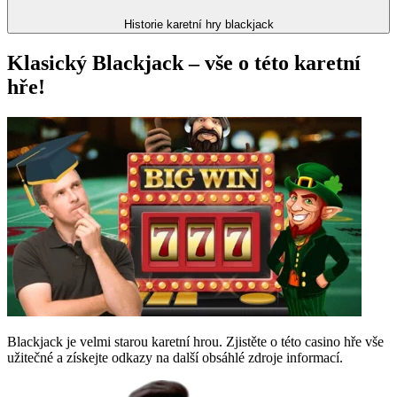
Historie karetní hry blackjack
Klasický Blackjack – vše o této karetní
hře!
Blackjack je velmi starou karetní hrou. Zjistěte o této casino hře vše
užitečné a získejte odkazy na další obsáhlé zdroje informací.