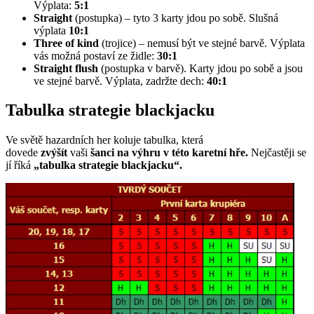
Výplata:
5:1
Straight
(postupka) – tyto 3 karty jdou po sobě. Slušná
výplata
10:1
Three of kind
(trojice) – nemusí být ve stejné barvě. Výplata
vás možná postaví ze židle:
30:1
Straight flush
(postupka v barvě). Karty jdou po sobě a jsou
ve stejné barvě. Výplata, zadržte dech:
40:1
Tabulka strategie blackjacku
Ve světě hazardních her koluje tabulka, která
dovede
zvýšít
vaši
šanci na výhru v této karetní hře.
Nejčastěji se
jí říká
„tabulka strategie blackjacku“.