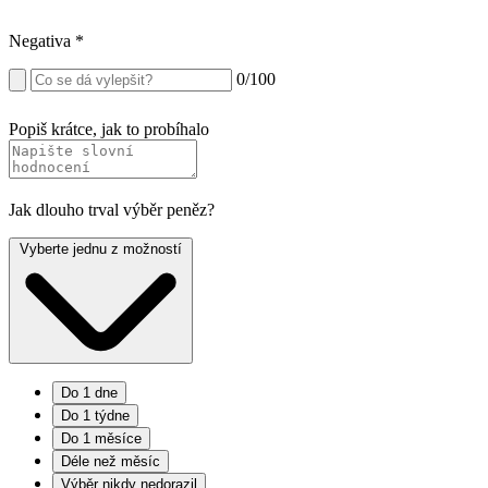
Negativa
*
0
/100
Popiš krátce, jak to probíhalo
Jak dlouho trval výběr peněz?
Vyberte jednu z možností
Do 1 dne
Do 1 týdne
Do 1 měsíce
Déle než měsíc
Výběr nikdy nedorazil