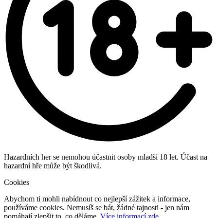
Hazardních her se nemohou účastnit osoby mladší 18 let. Účast na
hazardní hře může být škodlivá.
Cookies
Abychom ti mohli nabídnout co nejlepší zážitek a informace,
používáme cookies. Nemusíš se bát, žádné tajnosti - jen nám
pomáhají zlepšit to, co děláme.
Více informací zde.