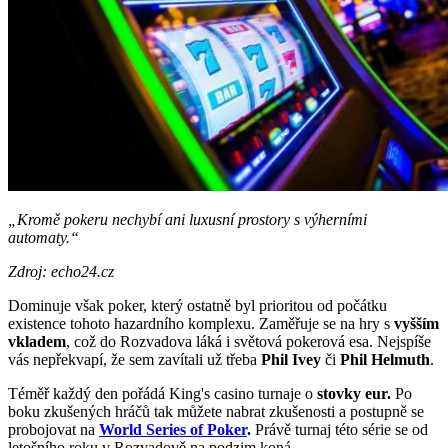
„Kromě pokeru nechybí ani luxusní prostory s výherními
automaty.“
Zdroj: echo24.cz
Dominuje však poker, který ostatně byl prioritou od počátku
existence tohoto hazardního komplexu. Zaměřuje se na hry s
vyšším
vkladem
, což do Rozvadova láká i světová pokerová esa. Nejspíše
vás nepřekvapí, že sem zavítali už třeba
Phil Ivey
či
Phil Helmuth
.
Téměř každý den pořádá King's casino turnaje o
stovky eur.
Po
boku zkušených hráčů tak můžete nabrat zkušenosti a postupně se
probojovat na
World Series of Poker
.
Právě turnaj této série se od
letošního roku v Rozvadově na podzim koná.