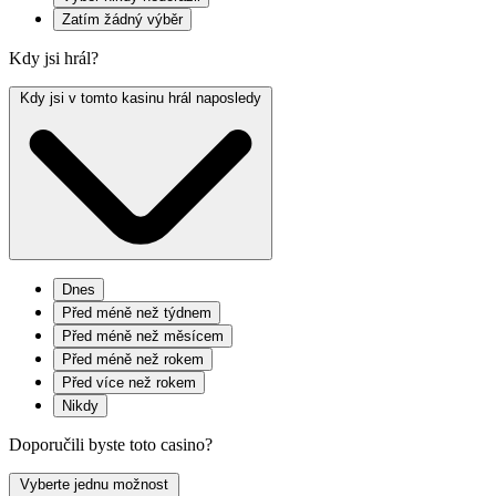
Zatím žádný výběr
Kdy jsi hrál?
Kdy jsi v tomto kasinu hrál naposledy
Dnes
Před méně než týdnem
Před méně než měsícem
Před méně než rokem
Před více než rokem
Nikdy
Doporučili byste toto casino?
Vyberte jednu možnost