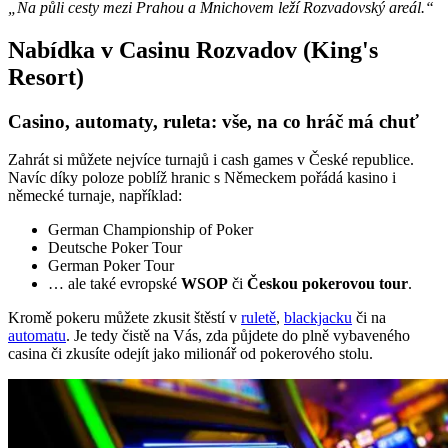
„Na půli cesty mezi Prahou a Mnichovem leží Rozvadovský areál.“
Nabídka v Casinu Rozvadov (King's
Resort)
Casino, automaty, ruleta: vše, na co hráč má chuť
Zahrát si můžete nejvíce turnajů i cash games v České republice.
Navíc díky poloze poblíž hranic s Německem pořádá kasino i
německé turnaje, například:
German Championship of Poker
Deutsche Poker Tour
German Poker Tour
… ale také evropské
WSOP
či
Českou pokerovou tour
.
Kromě pokeru můžete zkusit štěstí v
ruletě
,
blackjacku
či na
automatu
. Je tedy čistě na Vás, zda půjdete do plně vybaveného
casina či zkusíte odejít jako milionář od pokerového stolu.