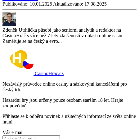
Publikováno:
10.01.2025
Aktuálizováno:
17.08.2025
Zdeněk Utrhlička působí jako seniorní analytik a redaktor na
CasinoHráč s více než 7 lety zkušeností v oblasti online casin.
Zaměřuje se na český a evro...
CasinoHrac.cz
Nezávislý průvodce online casiny a sázkovými kancelářemi pro
český trh.
Hazardní hry jsou určeny pouze osobám starším 18 let. Hrajte
zodpovědně.
Přihlaste se k odběru novinek a užitečných informací ze světa online
hraní.
Váš e-mail