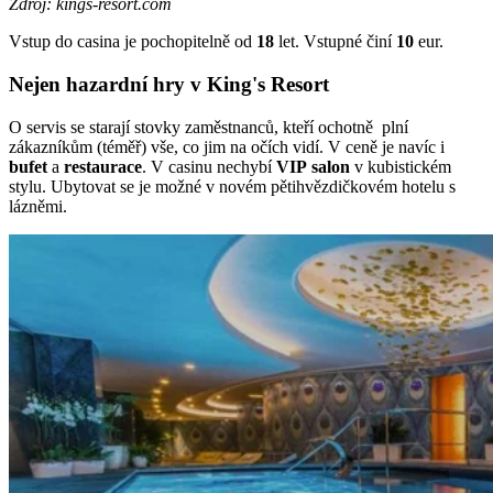
Zdroj: kings-resort.com
Vstup do casina je pochopitelně od
18
let. Vstupné činí
10
eur.
Nejen hazardní hry v King's Resort
O servis se starají stovky zaměstnanců, kteří ochotně plní
zákazníkům (téměř) vše, co jim na očích vidí. V ceně je navíc i
bufet
a
restaurace
. V casinu nechybí
VIP
salon
v kubistickém
stylu. Ubytovat se je možné v novém pětihvězdičkovém hotelu s
lázněmi.