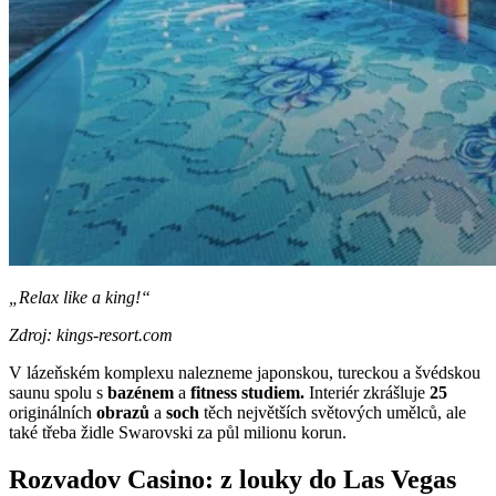
„Relax like a king!“
Zdroj: kings-resort.com
V lázeňském komplexu nalezneme japonskou, tureckou a švédskou
saunu spolu s
bazénem
a
fitness studiem.
Interiér zkrášluje
25
originálních
obrazů
a
soch
těch největších světových umělců, ale
také třeba židle Swarovski za půl milionu korun.
Rozvadov Casino: z louky do Las Vegas