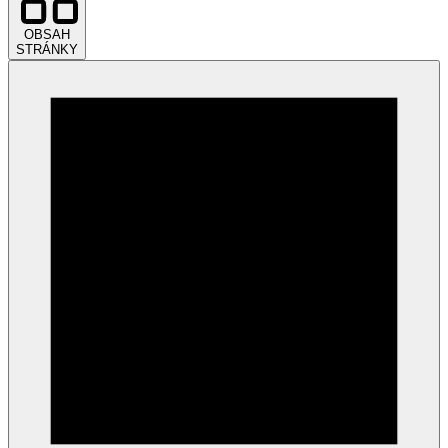
OBSAH
STRÁNKY