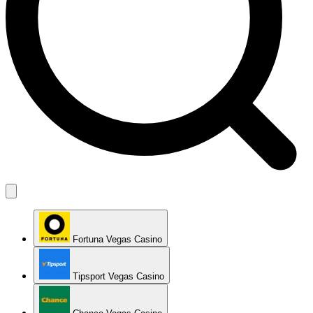
Fortuna Vegas Casino
Tipsport Vegas Casino