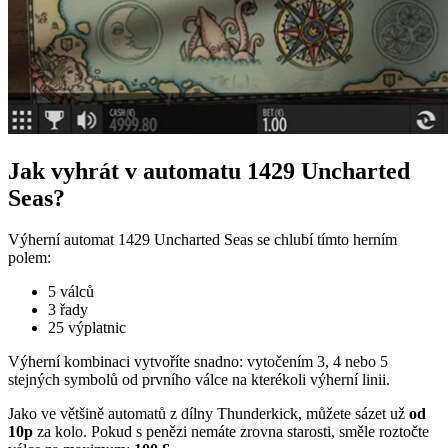
Jak vyhrát v automatu 1429 Uncharted
Seas?
Výherní automat 1429 Uncharted Seas se chlubí tímto herním
polem:
5 válců
3 řady
25 výplatnic
Výherní kombinaci vytvoříte snadno: vytočením 3, 4 nebo 5
stejných symbolů od prvního válce na kterékoli výherní linii.
Jako ve většině automatů z dílny Thunderkick, můžete sázet už
od
10p
za kolo. Pokud s penězi nemáte zrovna starosti, směle roztočte