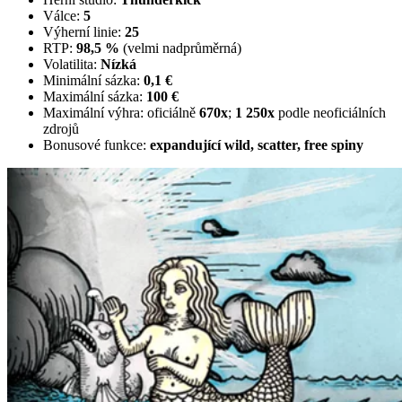
Válce:
5
Výherní linie:
25
RTP:
98,5 %
(velmi nadprůměrná)
Volatilita:
Nízká
Minimální sázka:
0,1 €
Maximální sázka:
100 €
Maximální výhra: oficiálně
670x
;
1 250x
podle neoficiálních
zdrojů
Bonusové funkce:
expandující wild, scatter, free spiny