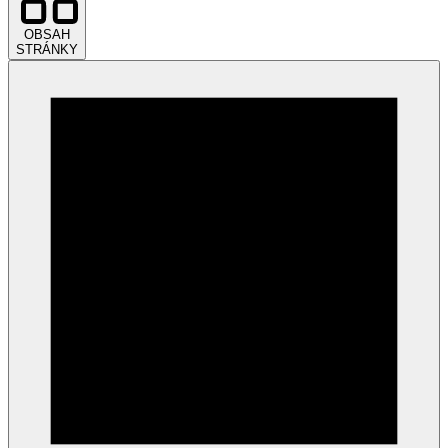
OBSAH
STRÁNKY