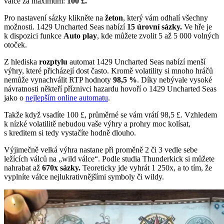
válce za maximum:
100 £.
Pro nastavení sázky klikněte na
žeton
, který vám odhalí všechny
možnosti. 1429 Uncharted Seas nabízí
15 úrovní sázky.
Ve hře je
k dispozici funkce
Auto play
, kde můžete zvolit 5 až 5 000 volných
otoček.
Z hlediska
rozptylu
automat 1429 Uncharted Seas nabízí menší
výhry, které přicházejí dost často. Kromě volatility si mnoho hráčů
nemůže vynachválit RTP hodnoty
98,5 %
. Díky nebývale vysoké
návratnosti někteří příznivci hazardu hovoří o 1429 Uncharted Seas
jako o
nejlepším online automatu
.
Takže když vsadíte 100 £, průměrné se vám vrátí 98,5 £. Vzhledem
k nízké volatilitě nebudou vaše výhry a prohry moc kolísat,
s kreditem si tedy vystačíte hodně dlouho.
Výjimečně velká výhra nastane při proměně 2 či 3 vedle sebe
ležících válců na „wild válce“. Podle studia Thunderkick si můžete
nahrabat až
670x sázky.
Teoreticky jde vyhrát 1 250x, a to tím, že
vyplníte válce nejlukrativnějšími symboly či wildy.