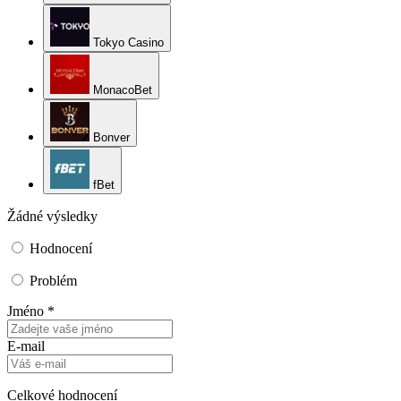
Tokyo Casino
MonacoBet
Bonver
fBet
Žádné výsledky
Hodnocení
Problém
Jméno *
E-mail
Celkové hodnocení