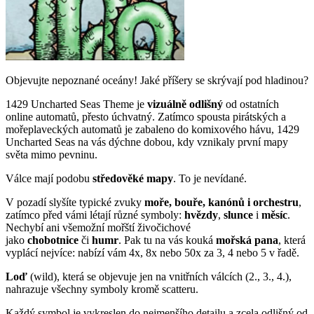
Objevujte nepoznané oceány! Jaké příšery se skrývají pod hladinou?
1429 Uncharted Seas Theme je
vizuálně odlišný
od ostatních
online automatů, přesto úchvatný. Zatímco spousta pirátských a
mořeplaveckých automatů je zabaleno do komixového hávu, 1429
Uncharted Seas na vás dýchne dobou, kdy vznikaly první mapy
světa mimo pevninu.
Válce mají podobu
středověké mapy
. To je nevídané.
V pozadí slyšíte typické zvuky
moře, bouře, kanónů i orchestru
,
zatímco před vámi létají různé symboly:
hvězdy
,
slunce
i
měsíc
.
Nechybí ani všemožní mořští živočichové
jako
chobotnice
či
humr
. Pak tu na vás kouká
mořská pana
, která
vyplácí nejvíce: nabízí vám 4x, 8x nebo 50x za 3, 4 nebo 5 v řadě.
Loď
(wild), která se objevuje jen na vnitřních válcích (2., 3., 4.),
nahrazuje všechny symboly kromě scatteru.
Každý symbol je vykreslen do nejmenšího detailu a zcela odlišný od