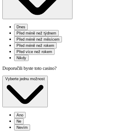
Dnes
Před méně než týdnem
Před méně než měsícem
Před méně než rokem
Před více než rokem
Nikdy
Doporučili byste toto casino?
Vyberte jednu možnost
Ano
Ne
Nevím