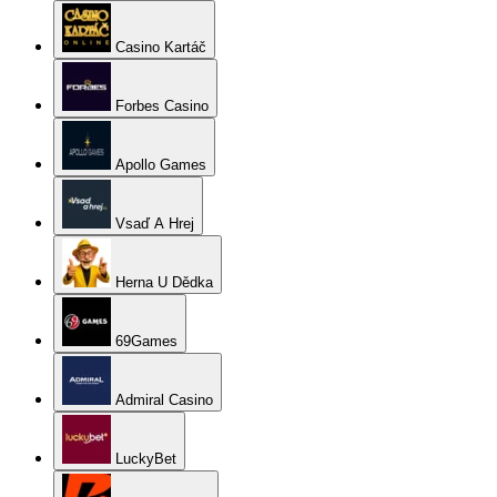
Casino Kartáč
Forbes Casino
Apollo Games
Vsaď A Hrej
Herna U Dědka
69Games
Admiral Casino
LuckyBet