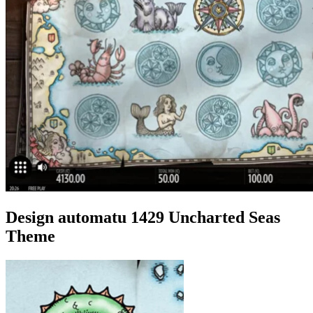
Design automatu 1429 Uncharted Seas
Theme