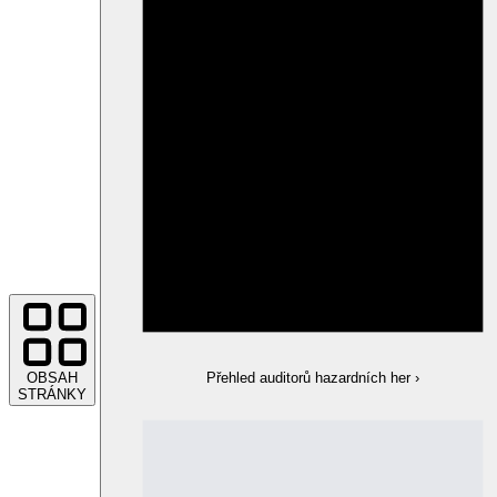
OBSAH
Přehled auditorů hazardních her
›
STRÁNKY